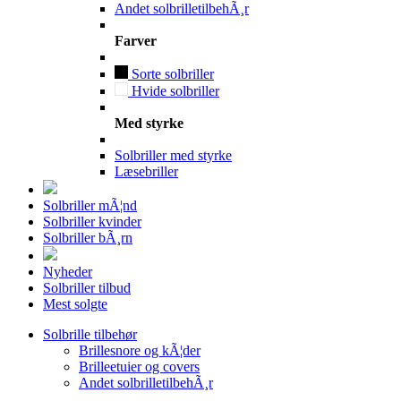
Andet solbrilletilbehÃ¸r
Farver
Sorte solbriller
Hvide solbriller
Med styrke
Solbriller med styrke
Læsebriller
Solbriller mÃ¦nd
Solbriller kvinder
Solbriller bÃ¸rn
Nyheder
Solbriller tilbud
Mest solgte
Solbrille tilbehør
Brillesnore og kÃ¦der
Brilleetuier og covers
Andet solbrilletilbehÃ¸r