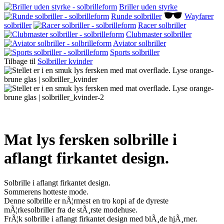
Briller uden styrke
Runde solbriller
Wayfarer
solbriller
Racer solbriller
Clubmaster solbriller
Aviator solbriller
Sports solbriller
Tilbage til
Solbriller kvinder
Mat lys fersken solbrille i
aflangt firkantet design.
Solbrille i aflangt firkantet design.
Sommerens hotteste mode.
Denne solbrille er nÃ¦rmest en tro kopi af de dyreste
mÃ¦rkesolbriller fra de stÃ¸rste modehuse.
FrÃ¦k solbrille i aflangt firkantet design med blÃ¸de hjÃ¸rner.