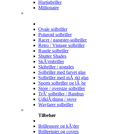
Hurtigbriller
Millionaire
Ovale solbriller
Polaroid solbriller
Racer / gangster-solbriller
Retro / Vintage solbriller
Runde solbriller
Shutter Shades
SkÃ¦rmbriller
Skibriller / goggles
Solbriller med farvet glas
Solbriller med mÃ¸rkt glas
Sports solbriller og lÃ¸be
Store / oversize solbriller
TrÃ¦ solbriller / Bambus
UdklÃ¦dning / sjove
Wayfarer solbriller
Tilbehør
Brillesnore og kÃ¦der
Brilleetuier og covers