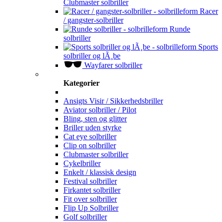
Clubmaster solbriller
Racer
/ gangster-solbriller
Runde
solbriller
Sports
solbriller og lÃ¸be
Wayfarer solbriller
Kategorier
Ansigts Visir / Sikkerhedsbriller
Aviator solbriller / Pilot
Bling, sten og glitter
Briller uden styrke
Cat eye solbriller
Clip on solbriller
Clubmaster solbriller
Cykelbriller
Enkelt / klassisk design
Festival solbriller
Firkantet solbriller
Fit over solbriller
Flip Up Solbriller
Golf solbriller