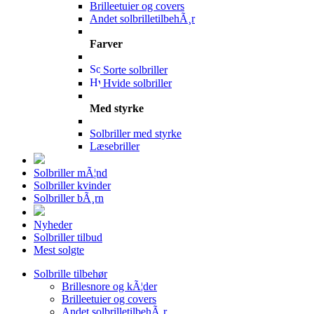
Brilleetuier og covers
Andet solbrilletilbehÃ¸r
Farver
Sorte solbriller
Hvide solbriller
Med styrke
Solbriller med styrke
Læsebriller
Solbriller mÃ¦nd
Solbriller kvinder
Solbriller bÃ¸rn
Nyheder
Solbriller tilbud
Mest solgte
Solbrille tilbehør
Brillesnore og kÃ¦der
Brilleetuier og covers
Andet solbrilletilbehÃ¸r