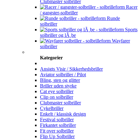
Clubmaster solbriller
Racer
/ gangster-solbriller
Runde
solbriller
Sports
solbriller og lÃ¸be
Wayfarer
solbriller
Kategorier
Ansigts Visir / Sikkerhedsbriller
Aviator solbriller / Pilot
Bling, sten og glitter
Briller uden styrke
Cat eye solbriller
Clip on solbriller
Clubmaster solbriller
Cykelbriller
Enkelt / klassisk design
Festival solbriller
Firkantet solbriller
Fit over solbriller
Flip Up Solbriller