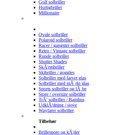
Golf solbriller
Hurtigbriller
Millionaire
Ovale solbriller
Polaroid solbriller
Racer / gangster-solbriller
Retro / Vintage solbriller
Runde solbriller
Shutter Shades
SkÃ¦rmbriller
Skibriller / goggles
Solbriller med farvet glas
Solbriller med mÃ¸rkt glas
Sports solbriller og lÃ¸be
Store / oversize solbriller
TrÃ¦ solbriller / Bambus
UdklÃ¦dning / sjove
Wayfarer solbriller
Tilbehør
Brillesnore og kÃ¦der