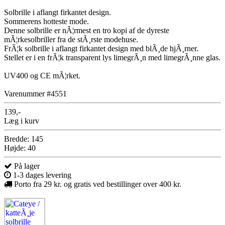
Solbrille i aflangt firkantet design.
Sommerens hotteste mode.
Denne solbrille er nÃ¦rmest en tro kopi af de dyreste
mÃ¦rkesolbriller fra de stÃ¸rste modehuse.
FrÃ¦k solbrille i aflangt firkantet design med blÃ¸de hjÃ¸rner.
Stellet er i en frÃ¦k transparent lys limegrÃ¸n med limegrÃ¸nne glas.
UV400 og CE mÃ¦rket.
Varenummer #4551
139,-
Læg i kurv
Bredde: 145
Højde: 40
På lager
1-3 dages levering
Porto fra 29 kr. og gratis ved bestillinger over 400 kr.