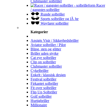
Clubmaster solbriller
Racer
/ gangster-solbriller
Runde solbriller
Sports solbriller og lÃ¸be
Wayfarer solbriller
Kategorier
Ansigts Visir / Sikkerhedsbriller
Aviator solbriller / Pilot
Bling, sten og glitter
Briller uden styrke
Cat eye solbriller
Clip on solbriller
Clubmaster solbriller
Cykelbriller
Enkelt / klassisk design
Festival solbriller
Firkantet solbriller
Fit over solbriller
Flip Up Solbriller
Golf solbriller
Hurtigbriller
Millionaire