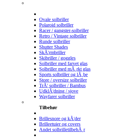
Ovale solbriller
Polaroid solbriller
Racer / gangster-solbriller
Retro / Vintage solbriller
Runde solbriller
Shutter Shades
SkÃ¦rmbriller
Skibriller / goggles
Solbriller med farvet glas
Solbriller med mÃ¸rkt glas
Sports solbriller og lÃ¸be
Store / oversize solbriller
TrÃ¦ solbriller / Bambus
UdklÃ¦dning / sjove
Wayfarer solbriller
Tilbehør
Brillesnore og kÃ¦der
Brilleetuier og covers
Andet solbrilletilbehÃ¸r