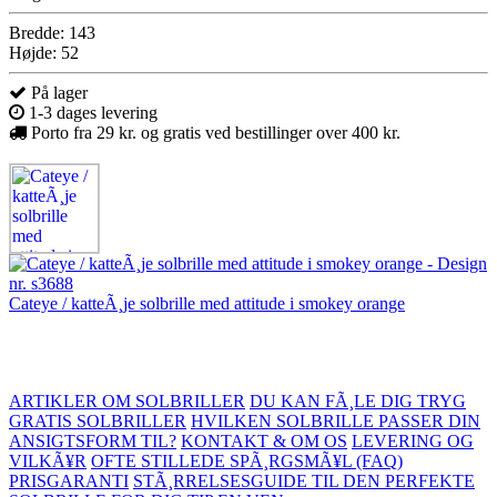
Bredde: 143
Højde: 52
På lager
1-3 dages levering
Porto fra 29 kr. og gratis ved bestillinger over 400 kr.
Cateye / katteÃ¸je solbrille med attitude i smokey orange
ARTIKLER OM SOLBRILLER
DU KAN FÃ¸LE DIG TRYG
GRATIS SOLBRILLER
HVILKEN SOLBRILLE PASSER DIN
ANSIGTSFORM TIL?
KONTAKT & OM OS
LEVERING OG
VILKÃ¥R
OFTE STILLEDE SPÃ¸RGSMÃ¥L (FAQ)
PRISGARANTI
STÃ¸RRELSESGUIDE TIL DEN PERFEKTE