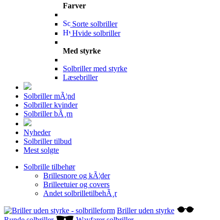
Farver
Sorte solbriller
Hvide solbriller
Med styrke
Solbriller med styrke
Læsebriller
Solbriller mÃ¦nd
Solbriller kvinder
Solbriller bÃ¸rn
Nyheder
Solbriller tilbud
Mest solgte
Solbrille tilbehør
Brillesnore og kÃ¦der
Brilleetuier og covers
Andet solbrilletilbehÃ¸r
Briller uden styrke
Runde solbriller
Wayfarer solbriller