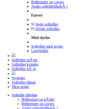
Brilleetuier og covers
Andet solbrilletilbehÃ¸r
Farver
Sorte solbriller
Hvide solbriller
Med styrke
Solbriller med styrke
Læsebriller
Solbriller mÃ¦nd
Solbriller kvinder
Solbriller bÃ¸rn
Nyheder
Solbriller tilbud
Mest solgte
Solbrille tilbehør
Brillesnore og kÃ¦der
Brilleetuier og covers
Andet solbrilletilbehÃ¸r