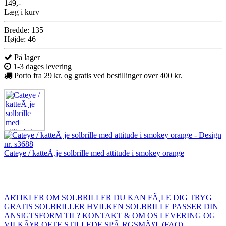
149,-
Læg i kurv
Bredde: 135
Højde: 46
På lager
1-3 dages levering
Porto fra 29 kr. og gratis ved bestillinger over 400 kr.
Cateye / katteÃ¸je solbrille med attitude i smokey orange
ARTIKLER OM SOLBRILLER
DU KAN FÃ¸LE DIG TRYG
GRATIS SOLBRILLER
HVILKEN SOLBRILLE PASSER DIN
ANSIGTSFORM TIL?
KONTAKT & OM OS
LEVERING OG
VILKÃ¥R
OFTE STILLEDE SPÃ¸RGSMÃ¥L (FAQ)