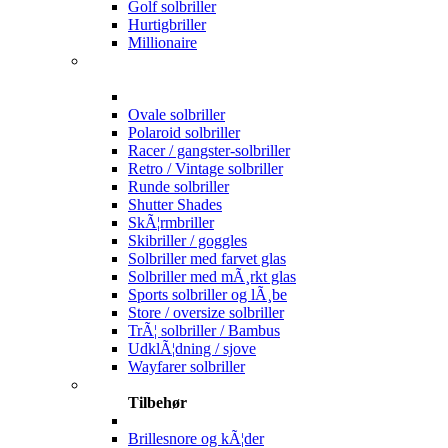
Golf solbriller
Hurtigbriller
Millionaire
Ovale solbriller
Polaroid solbriller
Racer / gangster-solbriller
Retro / Vintage solbriller
Runde solbriller
Shutter Shades
SkÃ¦rmbriller
Skibriller / goggles
Solbriller med farvet glas
Solbriller med mÃ¸rkt glas
Sports solbriller og lÃ¸be
Store / oversize solbriller
TrÃ¦ solbriller / Bambus
UdklÃ¦dning / sjove
Wayfarer solbriller
Tilbehør
Brillesnore og kÃ¦der