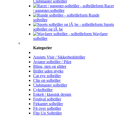
Clubmaster solbriller
Racer
/ gangster-solbriller
Runde
solbriller
Sports
solbriller og lÃ¸be
Wayfarer
solbriller
Kategorier
Ansigts Visir / Sikkerhedsbriller
Aviator solbriller / Pilot
Bling, sten og glitter
Briller uden styrke
Cat eye solbriller
Clip on solbriller
Clubmaster solbriller
Cykelbriller
Enkelt / klassisk design
Festival solbriller
Firkantet solbriller
Fit over solbriller
Flip Up Solbriller