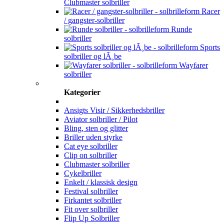
Clubmaster solbriller
Racer
/ gangster-solbriller
Runde
solbriller
Sports
solbriller og lÃ¸be
Wayfarer
solbriller
Kategorier
Ansigts Visir / Sikkerhedsbriller
Aviator solbriller / Pilot
Bling, sten og glitter
Briller uden styrke
Cat eye solbriller
Clip on solbriller
Clubmaster solbriller
Cykelbriller
Enkelt / klassisk design
Festival solbriller
Firkantet solbriller
Fit over solbriller
Flip Up Solbriller