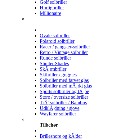
Golf solbriller
Hurtigbriller
Millionaire
Ovale solbriller
Polaroid solbriller
Racer / gangster-solbriller
Retro / Vintage solbriller
Runde solbriller
Shutter Shades
SkÃ¦rmbriller
Skibriller / goggles
Solbriller med farvet glas
Solbriller med mÃ¸rkt glas
Sports solbriller og lÃ¸be
Store / oversize solbriller
TrÃ¦ solbriller / Bambus
UdklÃ¦dning / sjove
Wayfarer solbriller
Tilbehør
Brillesnore og kÃ¦der