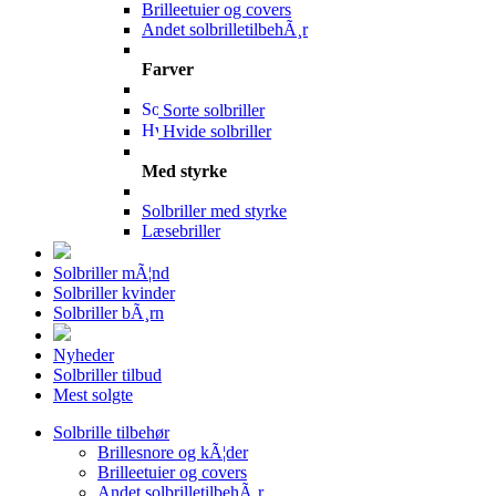
Brilleetuier og covers
Andet solbrilletilbehÃ¸r
Farver
Sorte solbriller
Hvide solbriller
Med styrke
Solbriller med styrke
Læsebriller
Solbriller mÃ¦nd
Solbriller kvinder
Solbriller bÃ¸rn
Nyheder
Solbriller tilbud
Mest solgte
Solbrille tilbehør
Brillesnore og kÃ¦der
Brilleetuier og covers
Andet solbrilletilbehÃ¸r