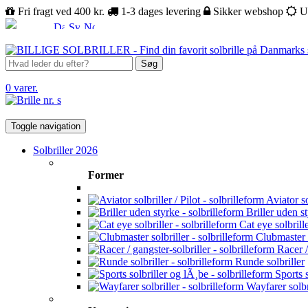
Fri fragt ved 400 kr.
1-3 dages levering
Sikker webshop
U
Søg
0 varer.
Toggle navigation
Solbriller 2026
Former
Aviator sol
Briller uden s
Cat eye solbrill
Clubmaster s
Racer /
Runde solbriller
Sports s
Wayfarer solbr