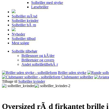
Solbriller med styrke
Læsebriller
Solbriller mÃ¦nd
Solbriller kvinder
Solbriller bÃ¸rn
Nyheder
Solbriller tilbud
Mest solgte
Solbrille tilbehør
Brillesnore og kÃ¦der
Brilleetuier og covers
Andet solbrilletilbehÃ¸r
Briller uden styrke
Clubmaster solbriller
Tilbage til
Solbriller kvinder
Oversized rÃ¸d firkantet brille i