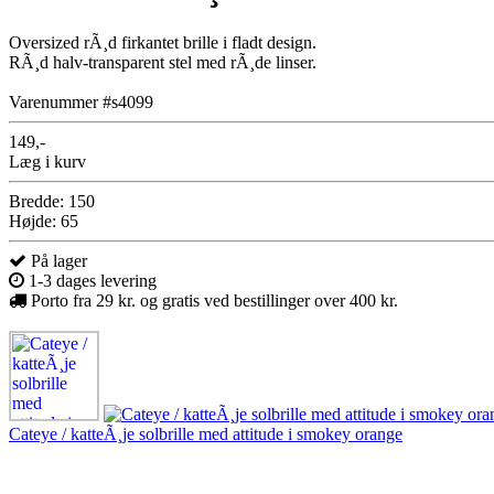
Oversized rÃ¸d firkantet brille i fladt design.
RÃ¸d halv-transparent stel med rÃ¸de linser.
Varenummer #s4099
149,-
Læg i kurv
Bredde: 150
Højde: 65
På lager
1-3 dages levering
Porto fra 29 kr. og gratis ved bestillinger over 400 kr.
Cateye / katteÃ¸je solbrille med attitude i smokey orange