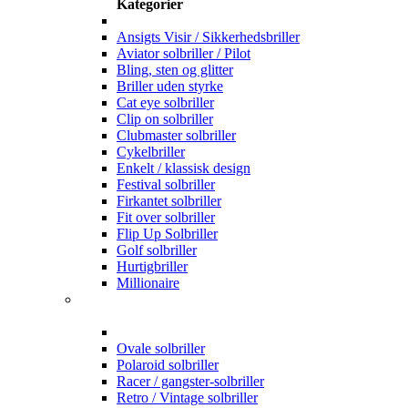
Kategorier
Ansigts Visir / Sikkerhedsbriller
Aviator solbriller / Pilot
Bling, sten og glitter
Briller uden styrke
Cat eye solbriller
Clip on solbriller
Clubmaster solbriller
Cykelbriller
Enkelt / klassisk design
Festival solbriller
Firkantet solbriller
Fit over solbriller
Flip Up Solbriller
Golf solbriller
Hurtigbriller
Millionaire
Ovale solbriller
Polaroid solbriller
Racer / gangster-solbriller
Retro / Vintage solbriller