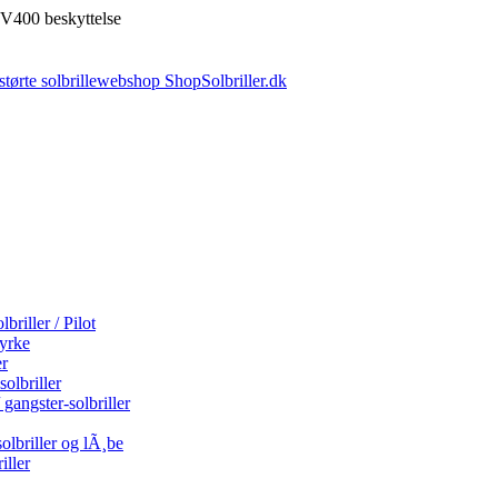
V400 beskyttelse
briller / Pilot
tyrke
er
olbriller
 gangster-solbriller
olbriller og lÃ¸be
iller