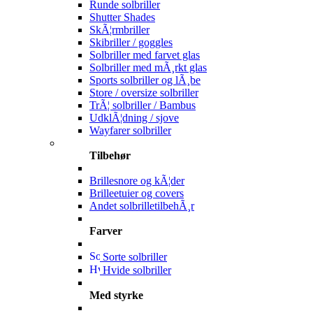
Runde solbriller
Shutter Shades
SkÃ¦rmbriller
Skibriller / goggles
Solbriller med farvet glas
Solbriller med mÃ¸rkt glas
Sports solbriller og lÃ¸be
Store / oversize solbriller
TrÃ¦ solbriller / Bambus
UdklÃ¦dning / sjove
Wayfarer solbriller
Tilbehør
Brillesnore og kÃ¦der
Brilleetuier og covers
Andet solbrilletilbehÃ¸r
Farver
Sorte solbriller
Hvide solbriller
Med styrke