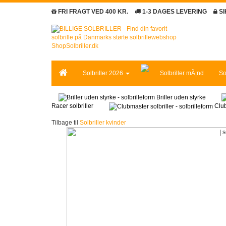
FRI FRAGT VED 400 KR.
1-3 DAGES LEVERING
S
Solbriller 2026
Solbriller mÃ¦nd
So
Briller uden styrke
Racer solbriller
Club
Tilbage til
Solbriller kvinder