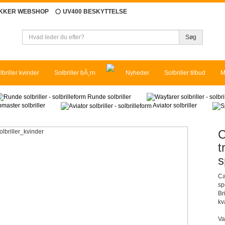
IKKER WEBSHOP
UV400 BESKYTTELSE
Søg
lbriller kvinder
Solbriller bÃ¸rn
Nyheder
Solbriller tilbud
M
Runde solbriller
master solbriller
Aviator solbriller
C
t
s
Ca
sp
Br
kva
Va