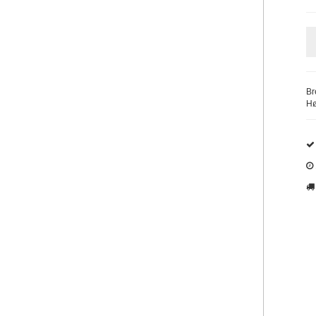
Br
Hø