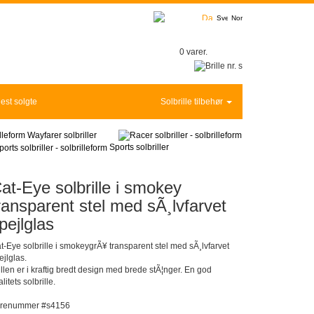
0 varer.
est solgte
Solbrille tilbehør
Wayfarer solbriller
Sports solbriller
at-Eye solbrille i smokey
ransparent stel med sÃ¸lvfarvet
pejlglas
t-Eye solbrille i smokeygrÃ¥ transparent stel med sÃ¸lvfarvet
ejlglas.
illen er i kraftig bredt design med brede stÃ¦nger. En god
litets solbrille.
renummer #s4156