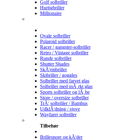
Golf solbriller
Hurtigbriller
Millionaire
Ovale solbriller
Polaroid solbriller
Racer / gangster-solbriller
Retro / Vintage solbriller
Runde solbriller
Shutter Shades
SkÃ¦rmbriller
Skibriller / goggles
Solbriller med farvet glas
Solbriller med mÃ¸rkt glas
Sports solbriller og lÃ¸be
Store / oversize solbriller
TrÃ¦ solbriller / Bambus
UdklÃ¦dning / sjove
Wayfarer solbriller
Tilbehør
Brillesnore og kÃ¦der