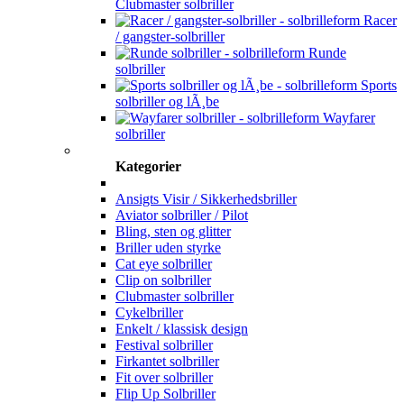
Clubmaster solbriller
Racer
/ gangster-solbriller
Runde
solbriller
Sports
solbriller og lÃ¸be
Wayfarer
solbriller
Kategorier
Ansigts Visir / Sikkerhedsbriller
Aviator solbriller / Pilot
Bling, sten og glitter
Briller uden styrke
Cat eye solbriller
Clip on solbriller
Clubmaster solbriller
Cykelbriller
Enkelt / klassisk design
Festival solbriller
Firkantet solbriller
Fit over solbriller
Flip Up Solbriller