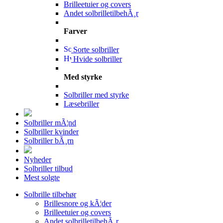
Brilleetuier og covers
Andet solbrilletilbehÃ¸r
Farver
Sorte solbriller
Hvide solbriller
Med styrke
Solbriller med styrke
Læsebriller
Solbriller mÃ¦nd
Solbriller kvinder
Solbriller bÃ¸rn
Nyheder
Solbriller tilbud
Mest solgte
Solbrille tilbehør
Brillesnore og kÃ¦der
Brilleetuier og covers
Andet solbrilletilbehÃ¸r