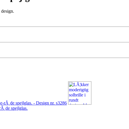
t design.
rÃ¸de spejlglas.