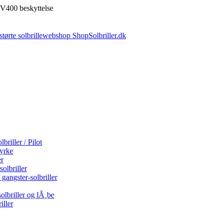
V400 beskyttelse
briller / Pilot
tyrke
er
olbriller
 gangster-solbriller
olbriller og lÃ¸be
iller