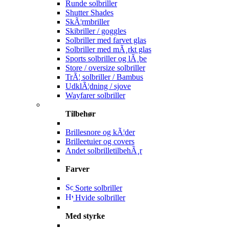
Runde solbriller
Shutter Shades
SkÃ¦rmbriller
Skibriller / goggles
Solbriller med farvet glas
Solbriller med mÃ¸rkt glas
Sports solbriller og lÃ¸be
Store / oversize solbriller
TrÃ¦ solbriller / Bambus
UdklÃ¦dning / sjove
Wayfarer solbriller
Tilbehør
Brillesnore og kÃ¦der
Brilleetuier og covers
Andet solbrilletilbehÃ¸r
Farver
Sorte solbriller
Hvide solbriller
Med styrke