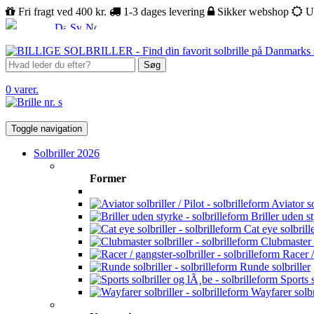
Fri fragt ved 400 kr.
1-3 dages levering
Sikker webshop
U
Søg
0 varer.
Toggle navigation
Solbriller 2026
Former
Aviator sol
Briller uden s
Cat eye solbrill
Clubmaster s
Racer /
Runde solbriller
Sports s
Wayfarer solbr