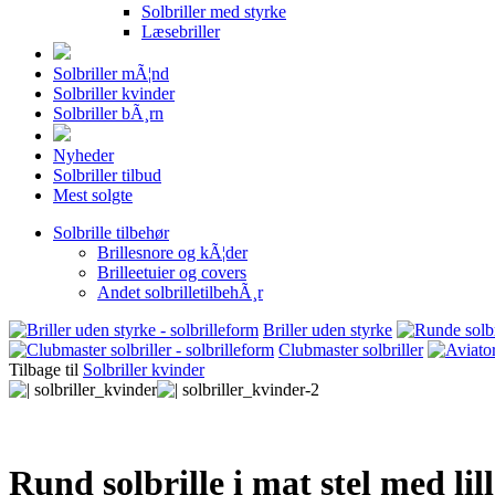
Solbriller med styrke
Læsebriller
Solbriller mÃ¦nd
Solbriller kvinder
Solbriller bÃ¸rn
Nyheder
Solbriller tilbud
Mest solgte
Solbrille tilbehør
Brillesnore og kÃ¦der
Brilleetuier og covers
Andet solbrilletilbehÃ¸r
Briller uden styrke
Clubmaster solbriller
Tilbage til
Solbriller kvinder
Rund solbrille i mat stel med lill