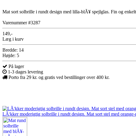
Mat sort solbrille i rundt design med lilla-blÃ¥ spejlglas. Fin og enkel
Varenummer #3287
149,-
Læg i kurv
Bredde: 14
Højde: 5
På lager
1-3 dages levering
Porto fra 29 kr. og gratis ved bestillinger over 400 kr.
LÃ¦kker moderigtig solbrille i rundt design. Mat sort stel med orange-