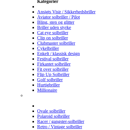
Kategorier
Ansigts Visir / Sikkerhedsbriller
Aviator solbriller / Pilot
Bling, sten og glitter
Briller uden styrke
Cat eye solbriller
Clip on solbriller
Clubmaster solbriller
Cykelbriller
Enkelt / klassisk design
Festival solbriller
Firkantet solbriller
Fit over solbriller
Flip Up Solbriller
Golf solbriller
Hurtigbriller
Millionaire
Ovale solbriller
Polaroid solbriller
Racer / gangster-solbriller
Retro / Vintage solbriller