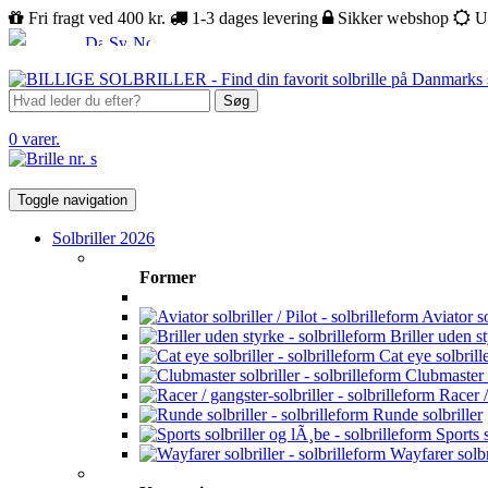
Fri fragt ved 400 kr.
1-3 dages levering
Sikker webshop
U
Søg
0 varer.
Toggle navigation
Solbriller 2026
Former
Aviator sol
Briller uden s
Cat eye solbrill
Clubmaster s
Racer /
Runde solbriller
Sports s
Wayfarer solbr