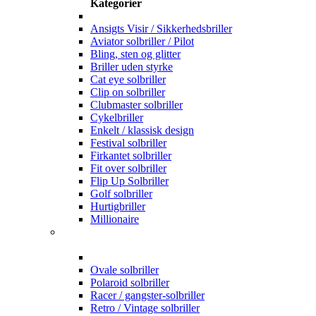
Kategorier
Ansigts Visir / Sikkerhedsbriller
Aviator solbriller / Pilot
Bling, sten og glitter
Briller uden styrke
Cat eye solbriller
Clip on solbriller
Clubmaster solbriller
Cykelbriller
Enkelt / klassisk design
Festival solbriller
Firkantet solbriller
Fit over solbriller
Flip Up Solbriller
Golf solbriller
Hurtigbriller
Millionaire
Ovale solbriller
Polaroid solbriller
Racer / gangster-solbriller
Retro / Vintage solbriller