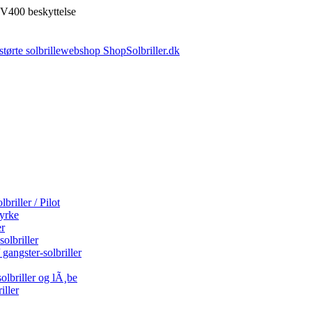
V400 beskyttelse
briller / Pilot
tyrke
er
olbriller
 gangster-solbriller
olbriller og lÃ¸be
iller