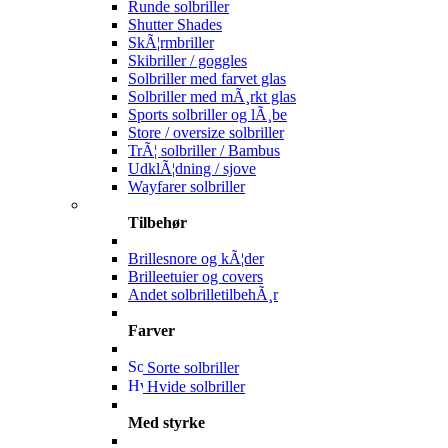
Runde solbriller
Shutter Shades
SkÃ¦rmbriller
Skibriller / goggles
Solbriller med farvet glas
Solbriller med mÃ¸rkt glas
Sports solbriller og lÃ¸be
Store / oversize solbriller
TrÃ¦ solbriller / Bambus
UdklÃ¦dning / sjove
Wayfarer solbriller
Tilbehør
Brillesnore og kÃ¦der
Brilleetuier og covers
Andet solbrilletilbehÃ¸r
Farver
Sorte solbriller
Hvide solbriller
Med styrke