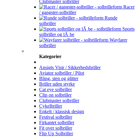
Clubmaster solbriller
Racer
/ gangster-solbriller
Runde
solbriller
Sports
solbriller og lÃ¸be
Wayfarer
solbriller
Kategorier
Ansigts Visir / Sikkerhedsbriller
Aviator solbriller / Pilot
Bling, sten og glitter
Briller uden styrke
Cat eye solbriller
Clip on solbriller
Clubmaster solbriller
Cykelbriller
Enkelt / klassisk design
Festival solbriller
Firkantet solbriller
Fit over solbriller
Flip Up Solbriller