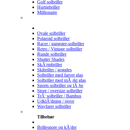
Golf solbriller
Hurtigbriller
Millionaire
Ovale solbriller
Polaroid solbriller
Racer / gangster-solbriller
Retro / Vintage solbriller
Runde solbriller
Shutter Shades
SkÃ¦rmbriller
Skibriller / goggles
Solbriller med farvet glas
Solbriller med mÃ¸rkt glas
Sports solbriller og lÃ¸be
Store / oversize solbriller
TrÃ¦ solbriller / Bambus
UdklÃ¦dning / sjove
Wayfarer solbriller
Tilbehør
Brillesnore og kÃ¦der