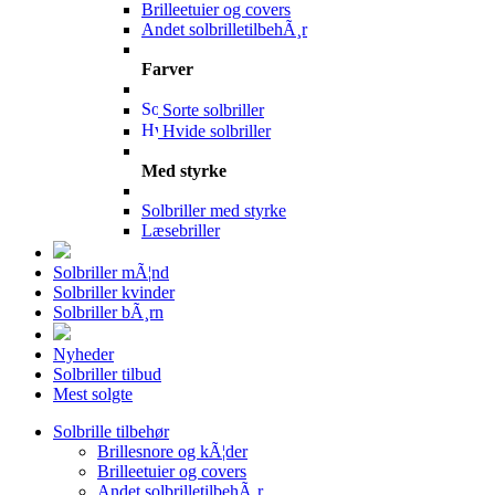
Brilleetuier og covers
Andet solbrilletilbehÃ¸r
Farver
Sorte solbriller
Hvide solbriller
Med styrke
Solbriller med styrke
Læsebriller
Solbriller mÃ¦nd
Solbriller kvinder
Solbriller bÃ¸rn
Nyheder
Solbriller tilbud
Mest solgte
Solbrille tilbehør
Brillesnore og kÃ¦der
Brilleetuier og covers
Andet solbrilletilbehÃ¸r