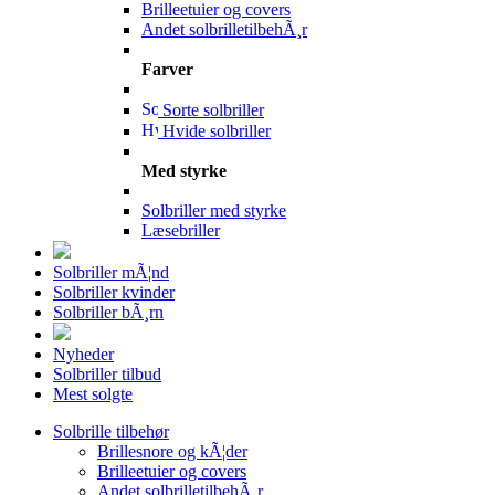
Brilleetuier og covers
Andet solbrilletilbehÃ¸r
Farver
Sorte solbriller
Hvide solbriller
Med styrke
Solbriller med styrke
Læsebriller
Solbriller mÃ¦nd
Solbriller kvinder
Solbriller bÃ¸rn
Nyheder
Solbriller tilbud
Mest solgte
Solbrille tilbehør
Brillesnore og kÃ¦der
Brilleetuier og covers
Andet solbrilletilbehÃ¸r