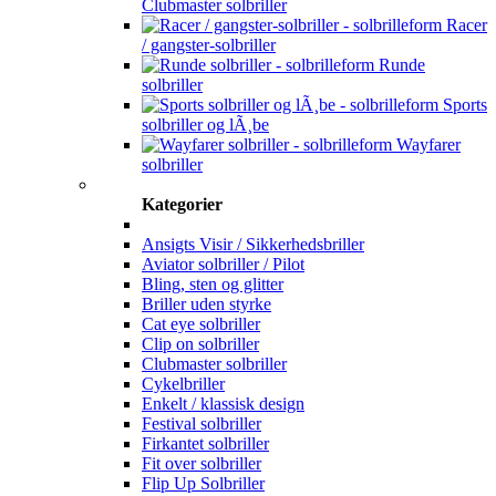
Clubmaster solbriller
Racer
/ gangster-solbriller
Runde
solbriller
Sports
solbriller og lÃ¸be
Wayfarer
solbriller
Kategorier
Ansigts Visir / Sikkerhedsbriller
Aviator solbriller / Pilot
Bling, sten og glitter
Briller uden styrke
Cat eye solbriller
Clip on solbriller
Clubmaster solbriller
Cykelbriller
Enkelt / klassisk design
Festival solbriller
Firkantet solbriller
Fit over solbriller
Flip Up Solbriller