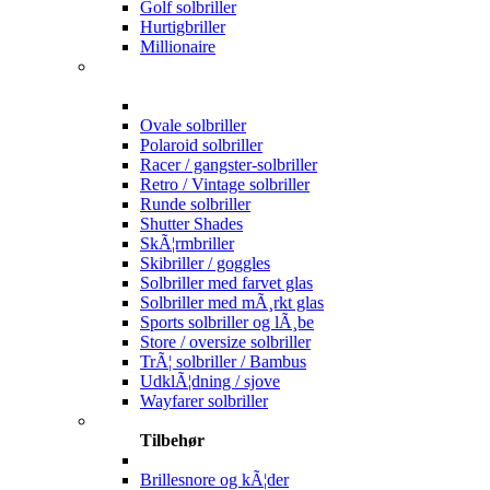
Golf solbriller
Hurtigbriller
Millionaire
Ovale solbriller
Polaroid solbriller
Racer / gangster-solbriller
Retro / Vintage solbriller
Runde solbriller
Shutter Shades
SkÃ¦rmbriller
Skibriller / goggles
Solbriller med farvet glas
Solbriller med mÃ¸rkt glas
Sports solbriller og lÃ¸be
Store / oversize solbriller
TrÃ¦ solbriller / Bambus
UdklÃ¦dning / sjove
Wayfarer solbriller
Tilbehør
Brillesnore og kÃ¦der