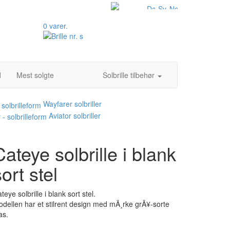
0 varer.
d
Mest solgte
Solbrille tilbehør
Wayfarer solbriller
Aviator solbriller
Cateye solbrille i blank
ort stel
teye solbrille i blank sort stel.
dellen har et stilrent design med mÃ¸rke grÃ¥-sorte
as.