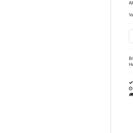
Al
V
B
Hø