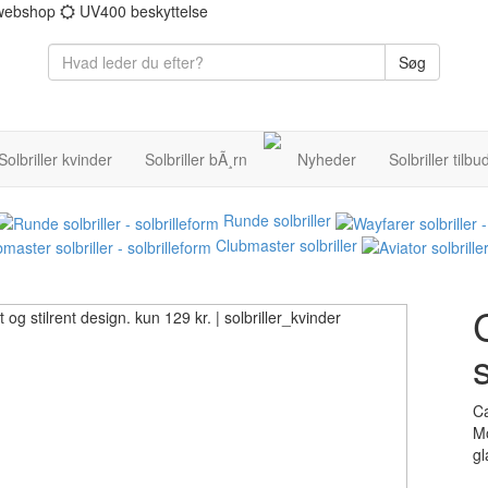
 webshop
UV400 beskyttelse
Søg
Solbriller kvinder
Solbriller bÃ¸rn
Nyheder
Solbriller tilbu
Runde solbriller
Clubmaster solbriller
s
Ca
Mo
gl