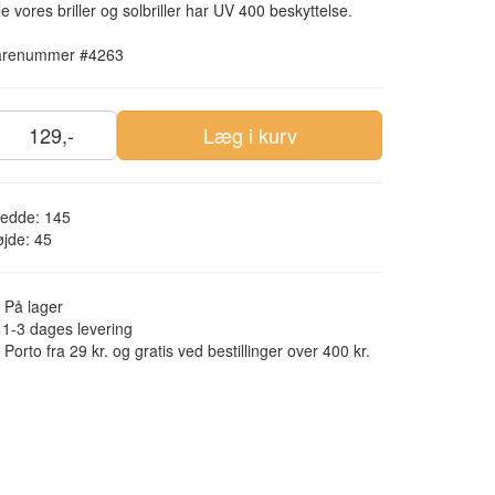
le vores briller og solbriller har UV 400 beskyttelse.
arenummer #4263
129,-
Læg i kurv
redde: 145
jde: 45
På lager
1-3 dages levering
Porto fra 29 kr. og gratis ved bestillinger over 400 kr.