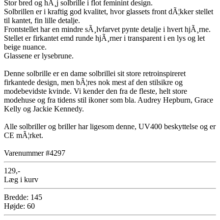
Stor bred og hÃ¸j solbrille i flot feminint design.
Solbrillen er i kraftig god kvalitet, hvor glassets front dÃ¦kker stellet
til kantet, fin lille detalje.
Frontstellet har en mindre sÃ¸lvfarvet pynte detalje i hvert hjÃ¸rne.
Stellet er firkantet emd runde hjÃ¸rner i transparent i en lys og let
beige nuance.
Glassene er lysebrune.
Denne solbrille er en dame solbrillei sit store retroinspireret
firkantede design, men bÃ¦res nok mest af den stilsikre og
modebevidste kvinde. Vi kender den fra de fleste, helt store
modehuse og fra tidens stil ikoner som bla. Audrey Hepburn, Grace
Kelly og Jackie Kennedy.
Alle solbriller og briller har ligesom denne, UV400 beskyttelse og er
CE mÃ¦rket.
Varenummer #4297
129,-
Læg i kurv
Bredde: 145
Højde: 60