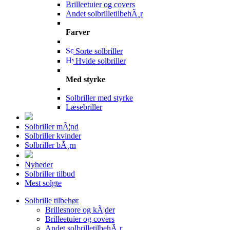
Brilleetuier og covers
Andet solbrilletilbehÃ¸r
Farver
Sorte solbriller
Hvide solbriller
Med styrke
Solbriller med styrke
Læsebriller
Solbriller mÃ¦nd
Solbriller kvinder
Solbriller bÃ¸rn
Nyheder
Solbriller tilbud
Mest solgte
Solbrille tilbehør
Brillesnore og kÃ¦der
Brilleetuier og covers
Andet solbrilletilbehÃ¸r