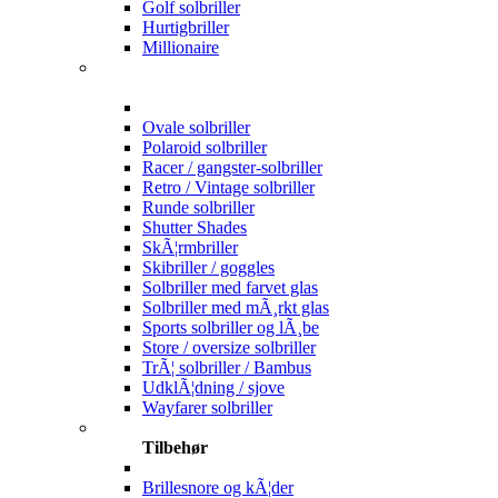
Golf solbriller
Hurtigbriller
Millionaire
Ovale solbriller
Polaroid solbriller
Racer / gangster-solbriller
Retro / Vintage solbriller
Runde solbriller
Shutter Shades
SkÃ¦rmbriller
Skibriller / goggles
Solbriller med farvet glas
Solbriller med mÃ¸rkt glas
Sports solbriller og lÃ¸be
Store / oversize solbriller
TrÃ¦ solbriller / Bambus
UdklÃ¦dning / sjove
Wayfarer solbriller
Tilbehør
Brillesnore og kÃ¦der