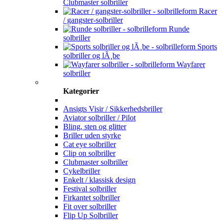
Clubmaster solbriller
Racer
/ gangster-solbriller
Runde
solbriller
Sports
solbriller og lÃ¸be
Wayfarer
solbriller
Kategorier
Ansigts Visir / Sikkerhedsbriller
Aviator solbriller / Pilot
Bling, sten og glitter
Briller uden styrke
Cat eye solbriller
Clip on solbriller
Clubmaster solbriller
Cykelbriller
Enkelt / klassisk design
Festival solbriller
Firkantet solbriller
Fit over solbriller
Flip Up Solbriller