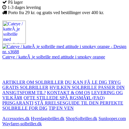
På lager
1-3 dages levering
Porto fra 29 kr. og gratis ved bestillinger over 400 kr.
Cateye / katteÃ¸je solbrille med attitude i smokey orange
ARTIKLER OM SOLBRILLER
DU KAN FÃ¸LE DIG TRYG
GRATIS SOLBRILLER
HVILKEN SOLBRILLE PASSER DIN
ANSIGTSFORM TIL?
KONTAKT & OM OS
LEVERING OG
VILKÃ¥R
OFTE STILLEDE SPÃ¸RGSMÃ¥L (FAQ)
PRISGARANTI
STÃ¸RRELSESGUIDE TIL DEN PERFEKTE
SOLBRILLE FOR DIG
TIP EN VEN
Accessories.dk
Hverdagsbriller.dk
ShopSolbriller.dk
Sunlooper.com
Wayfarer-solbriller.dk