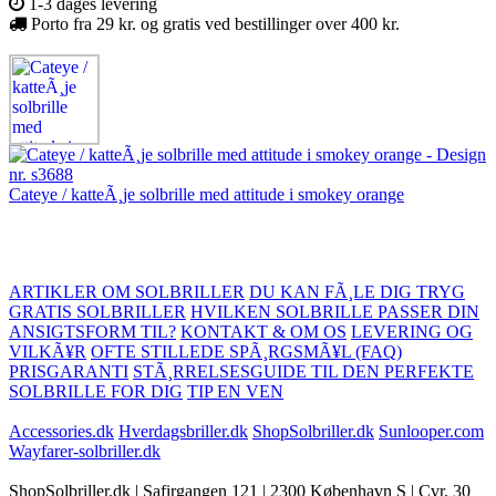
1-3 dages levering
Porto fra 29 kr. og gratis ved bestillinger over 400 kr.
Cateye / katteÃ¸je solbrille med attitude i smokey orange
ARTIKLER OM SOLBRILLER
DU KAN FÃ¸LE DIG TRYG
GRATIS SOLBRILLER
HVILKEN SOLBRILLE PASSER DIN
ANSIGTSFORM TIL?
KONTAKT & OM OS
LEVERING OG
VILKÃ¥R
OFTE STILLEDE SPÃ¸RGSMÃ¥L (FAQ)
PRISGARANTI
STÃ¸RRELSESGUIDE TIL DEN PERFEKTE
SOLBRILLE FOR DIG
TIP EN VEN
Accessories.dk
Hverdagsbriller.dk
ShopSolbriller.dk
Sunlooper.com
Wayfarer-solbriller.dk
ShopSolbriller.dk | Safirgangen 121 | 2300 København S | Cvr. 30