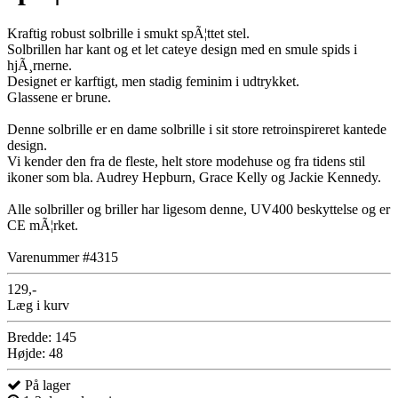
Kraftig robust solbrille i smukt spÃ¦ttet stel.
Solbrillen har kant og et let cateye design med en smule spids i
hjÃ¸rnerne.
Designet er karftigt, men stadig feminim i udtrykket.
Glassene er brune.
Denne solbrille er en dame solbrille i sit store retroinspireret kantede
design.
Vi kender den fra de fleste, helt store modehuse og fra tidens stil
ikoner som bla. Audrey Hepburn, Grace Kelly og Jackie Kennedy.
Alle solbriller og briller har ligesom denne, UV400 beskyttelse og er
CE mÃ¦rket.
Varenummer #4315
129,-
Læg i kurv
Bredde: 145
Højde: 48
På lager