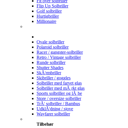
Fit over solbriller
Flip Up Solbriller
Golf solbriller
Hurtigbriller
Millionaire
Ovale solbriller
Polaroid solbriller
Racer / gangster-solbriller
Retro / Vintage solbriller
Runde solbriller
Shutter Shades
SkÃ¦rmbriller
Skibriller / goggles
Solbriller med farvet glas
Solbriller med mÃ¸rkt glas
Sports solbriller og lÃ¸be
Store / oversize solbriller
TrÃ¦ solbriller / Bambus
UdklÃ¦dning / sjove
Wayfarer solbriller
Tilbehør