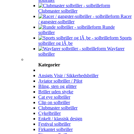
solbriller
Clubmaster solbriller
Racer
/ gangster-solbriller
Runde
solbriller
Sports
solbriller og lÃ¸be
Wayfarer
solbriller
Kategorier
Ansigts Visir / Sikkerhedsbriller
Aviator solbriller / Pilot
Bling, sten og glitter
Briller uden styrke
Cat eye solbriller
Clip on solbriller
Clubmaster solbriller
Cykelbriller
Enkelt / klassisk design
Festival solbriller
Firkantet solbriller