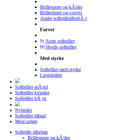
Brillesnore og kÃ¦der
Brilleetuier og covers
Andet solbrilletilbehÃ¸r
Farver
Sorte solbriller
Hvide solbriller
Med styrke
Solbriller med styrke
Læsebriller
Solbriller mÃ¦nd
Solbriller kvinder
Solbriller bÃ¸rn
Nyheder
Solbriller tilbud
Mest solgte
Solbrille tilbehør
Brillesnore og kÃ¦der