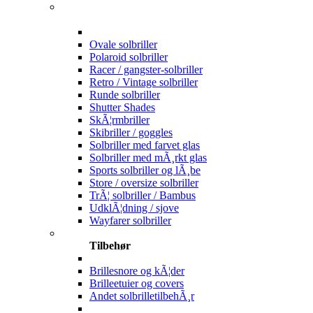
Ovale solbriller
Polaroid solbriller
Racer / gangster-solbriller
Retro / Vintage solbriller
Runde solbriller
Shutter Shades
SkÃ¦rmbriller
Skibriller / goggles
Solbriller med farvet glas
Solbriller med mÃ¸rkt glas
Sports solbriller og lÃ¸be
Store / oversize solbriller
TrÃ¦ solbriller / Bambus
UdklÃ¦dning / sjove
Wayfarer solbriller
Tilbehør
Brillesnore og kÃ¦der
Brilleetuier og covers
Andet solbrilletilbehÃ¸r