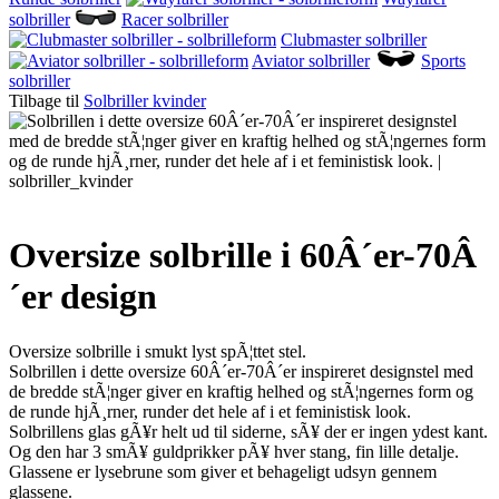
solbriller
Racer solbriller
Clubmaster solbriller
Aviator solbriller
Sports
solbriller
Tilbage til
Solbriller kvinder
Oversize solbrille i 60Â´er-70Â
´er design
Oversize solbrille i smukt lyst spÃ¦ttet stel.
Solbrillen i dette oversize 60Â´er-70Â´er inspireret designstel med
de bredde stÃ¦nger giver en kraftig helhed og stÃ¦ngernes form og
de runde hjÃ¸rner, runder det hele af i et feministisk look.
Solbrillens glas gÃ¥r helt ud til siderne, sÃ¥ der er ingen ydest kant.
Og den har 3 smÃ¥ guldprikker pÃ¥ hver stang, fin lille detalje.
Glassene er lysebrune som giver et behageligt udsyn gennem
glassene.