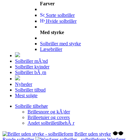
Farver
Sorte solbriller
Hvide solbriller
Med styrke
Solbriller med styrke
Læsebriller
Solbriller mÃ¦nd
Solbriller kvinder
Solbriller bÃ¸rn
Nyheder
Solbriller tilbud
Mest solgte
Solbrille tilbehør
Brillesnore og kÃ¦der
Brilleetuier og covers
Andet solbrilletilbehÃ¸r
Briller uden styrke
Runde solbriller
Wayfarer