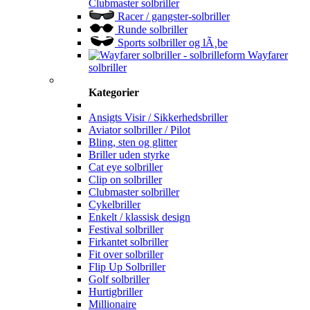
Clubmaster solbriller
Racer / gangster-solbriller
Runde solbriller
Sports solbriller og lÃ¸be
Wayfarer
solbriller
Kategorier
Ansigts Visir / Sikkerhedsbriller
Aviator solbriller / Pilot
Bling, sten og glitter
Briller uden styrke
Cat eye solbriller
Clip on solbriller
Clubmaster solbriller
Cykelbriller
Enkelt / klassisk design
Festival solbriller
Firkantet solbriller
Fit over solbriller
Flip Up Solbriller
Golf solbriller
Hurtigbriller
Millionaire