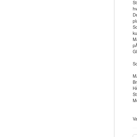
St
hv
De
pl
So
ku
Ma
pÃ
Gl
So
M
B
H
S
M
V