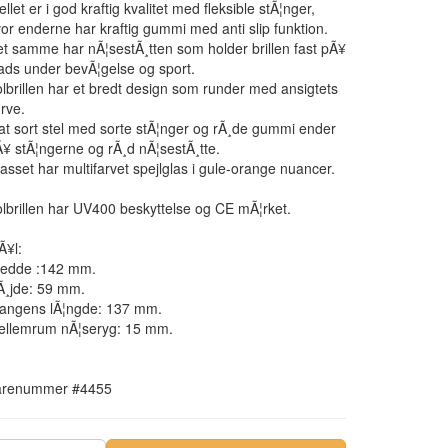
ellet er i god kraftig kvalitet med fleksible stÃ¦nger,
or enderne har kraftig gummi med anti slip funktion.
t samme har nÃ¦sestÃ¸tten som holder brillen fast pÃ¥
ads under bevÃ¦gelse og sport.
lbrillen har et bredt design som runder med ansigtets
rve.
t sort stel med sorte stÃ¦nger og rÃ¸de gummi ender
¥ stÃ¦ngerne og rÃ¸d nÃ¦sestÃ¸tte.
asset har multifarvet spejlglas i gule-orange nuancer.
lbrillen har UV400 beskyttelse og CE mÃ¦rket.
Ã¥l:
redde :142 mm.
Ã¸jde: 59 mm.
tangens lÃ¦ngde: 137 mm.
ellemrum nÃ¦seryg: 15 mm.
arenummer #4455