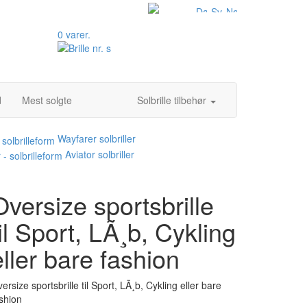
0 varer.
d
Mest solgte
Solbrille tilbehør
Wayfarer solbriller
Aviator solbriller
Oversize sportsbrille
til Sport, LÃ¸b, Cykling
eller bare fashion
ersize sportsbrille til Sport, LÃ¸b, Cykling eller bare
shion