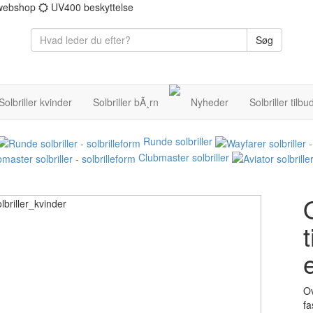
 webshop
UV400 beskyttelse
Søg
Solbriller kvinder
Solbriller bÃ¸rn
Nyheder
Solbriller tilbu
Runde solbriller
Clubmaster solbriller
Ov
fa