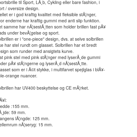
ortsbrille til Sport, LÃ¸b, Cykling eller bare fashion, i
ort / oversize design.
ellet er i god kraftig kvalitet med fleksible stÃ¦nger,
or enderne har kraftig gummi med anti slip funktion.
t samme har nÃ¦sestÃ¸tten som holder brillen fast pÃ¥
ads under bevÃ¦gelse og sport.
lbrillen er i "one-piece" design, dvs. at selve solbrillen
ke har stel rundt om glasset. Solbrillen har et bredt
sign som runder med ansigtets kurve.
t pink stel med pink stÃ¦nger med lyserÃ¸de gummi
der pÃ¥ stÃ¦ngerne og lyserÃ¸d nÃ¦sestÃ¸tte.
asset som er i Ã©t stykke, i multifarvet spejlglas i blÃ¥-
le-orange nuancer.
lbrillen har UV400 beskyttelse og CE mÃ¦rket.
Ã¥l:
redde :155 mm.
Ã¸jde: 59 mm.
tangens lÃ¦ngde: 125 mm.
ellemrum nÃ¦seryg: 15 mm.