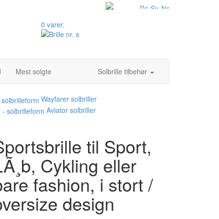
0 varer.
d
Mest solgte
Solbrille tilbehør
Wayfarer solbriller
Aviator solbriller
Sportsbrille til Sport,
LÃ¸b, Cykling eller
bare fashion, i stort /
oversize design