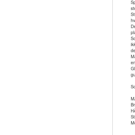
Sp
st
St
hv
De
pl
So
ik
de
Ma
en
Gl
gu
So
M
B
H
S
M