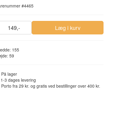
arenummer #4465
149,-
Læg i kurv
redde: 155
jde: 59
På lager
1-3 dages levering
Porto fra 29 kr. og gratis ved bestillinger over 400 kr.