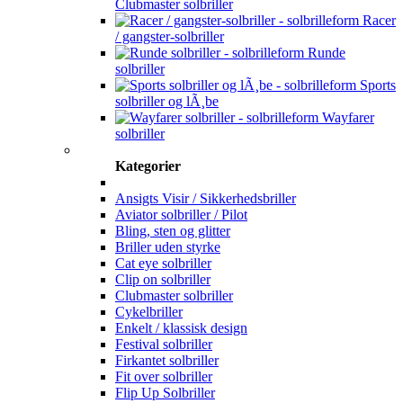
Clubmaster solbriller
Racer
/ gangster-solbriller
Runde
solbriller
Sports
solbriller og lÃ¸be
Wayfarer
solbriller
Kategorier
Ansigts Visir / Sikkerhedsbriller
Aviator solbriller / Pilot
Bling, sten og glitter
Briller uden styrke
Cat eye solbriller
Clip on solbriller
Clubmaster solbriller
Cykelbriller
Enkelt / klassisk design
Festival solbriller
Firkantet solbriller
Fit over solbriller
Flip Up Solbriller