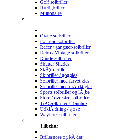
Golf solbriller
Hurtigbriller
Millionaire
Ovale solbriller
Polaroid solbriller
Racer / gangster-solbriller
Retro / Vintage solbriller
Runde solbriller
Shutter Shades
SkÃ¦rmbriller
Skibriller / goggles
Solbriller med farvet glas
Solbriller med mÃ¸rkt glas
Sports solbriller og lÃ¸be
Store / oversize solbriller
TrÃ¦ solbriller / Bambus
UdklÃ¦dning / sjove
Wayfarer solbriller
Tilbehør
Brillesnore og kÃ¦der