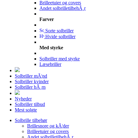
Brilleetuier og covers
Andet solbrilletilbehÃ¸r
Farver
Sorte solbriller
Hvide solbriller
Med styrke
Solbriller med styrke
Læsebriller
Solbriller mÃ¦nd
Solbriller kvinder
Solbriller bÃ¸rn
Nyheder
Solbriller tilbud
Mest solgte
Solbrille tilbehør
Brillesnore og kÃ¦der
Brilleetuier og covers
Andet solbrilletilbehÃ¸r