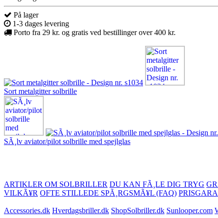
På lager
1-3 dages levering
Porto fra 29 kr. og gratis ved bestillinger over 400 kr.
Sort metalgitter solbrille
SÃ¸lv aviator/pilot solbrille med spejlglas
ARTIKLER OM SOLBRILLER
DU KAN FÃ¸LE DIG TRYG
GR
VILKÃ¥R
OFTE STILLEDE SPÃ¸RGSMÃ¥L (FAQ)
PRISGARA
Accessories.dk
Hverdagsbriller.dk
ShopSolbriller.dk
Sunlooper.com
W