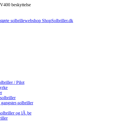
V400 beskyttelse
briller / Pilot
tyrke
er
olbriller
 gangster-solbriller
olbriller og lÃ¸be
iller