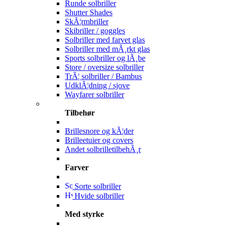
Runde solbriller
Shutter Shades
SkÃ¦rmbriller
Skibriller / goggles
Solbriller med farvet glas
Solbriller med mÃ¸rkt glas
Sports solbriller og lÃ¸be
Store / oversize solbriller
TrÃ¦ solbriller / Bambus
UdklÃ¦dning / sjove
Wayfarer solbriller
Tilbehør
Brillesnore og kÃ¦der
Brilleetuier og covers
Andet solbrilletilbehÃ¸r
Farver
Sorte solbriller
Hvide solbriller
Med styrke