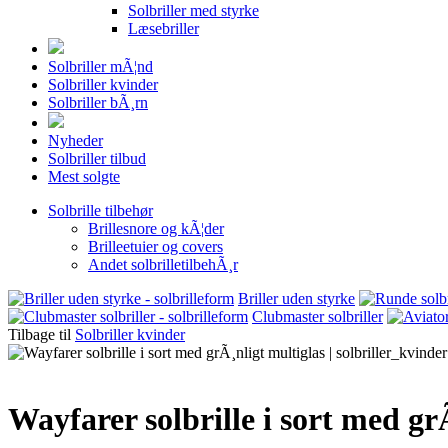
Solbriller med styrke
Læsebriller
Solbriller mÃ¦nd
Solbriller kvinder
Solbriller bÃ¸rn
Nyheder
Solbriller tilbud
Mest solgte
Solbrille tilbehør
Brillesnore og kÃ¦der
Brilleetuier og covers
Andet solbrilletilbehÃ¸r
Briller uden styrke
Clubmaster solbriller
Tilbage til
Solbriller kvinder
Wayfarer solbrille i sort med gr