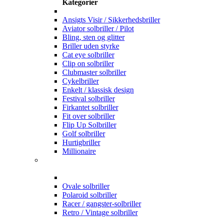
Kategorier
Ansigts Visir / Sikkerhedsbriller
Aviator solbriller / Pilot
Bling, sten og glitter
Briller uden styrke
Cat eye solbriller
Clip on solbriller
Clubmaster solbriller
Cykelbriller
Enkelt / klassisk design
Festival solbriller
Firkantet solbriller
Fit over solbriller
Flip Up Solbriller
Golf solbriller
Hurtigbriller
Millionaire
Ovale solbriller
Polaroid solbriller
Racer / gangster-solbriller
Retro / Vintage solbriller