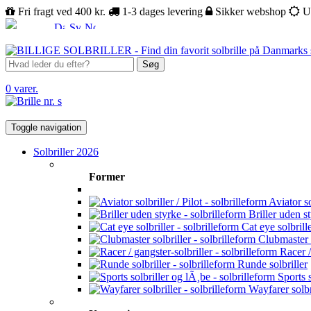
Fri fragt ved 400 kr.
1-3 dages levering
Sikker webshop
U
Søg
0 varer.
Toggle navigation
Solbriller 2026
Former
Aviator sol
Briller uden s
Cat eye solbrill
Clubmaster s
Racer /
Runde solbriller
Sports s
Wayfarer solbr