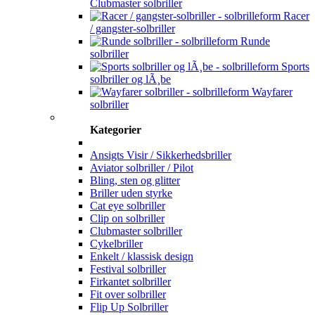
Clubmaster solbriller
Racer
/ gangster-solbriller
Runde
solbriller
Sports
solbriller og lÃ¸be
Wayfarer
solbriller
Kategorier
Ansigts Visir / Sikkerhedsbriller
Aviator solbriller / Pilot
Bling, sten og glitter
Briller uden styrke
Cat eye solbriller
Clip on solbriller
Clubmaster solbriller
Cykelbriller
Enkelt / klassisk design
Festival solbriller
Firkantet solbriller
Fit over solbriller
Flip Up Solbriller