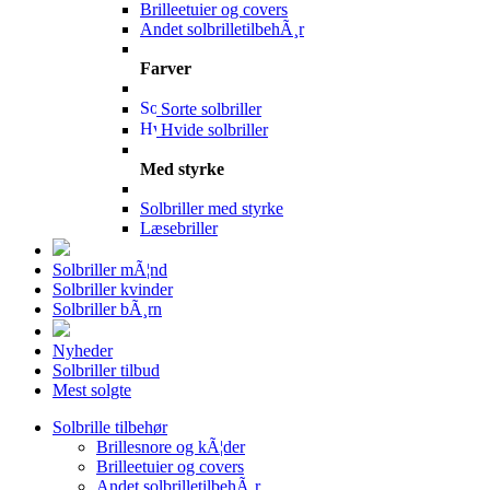
Brilleetuier og covers
Andet solbrilletilbehÃ¸r
Farver
Sorte solbriller
Hvide solbriller
Med styrke
Solbriller med styrke
Læsebriller
Solbriller mÃ¦nd
Solbriller kvinder
Solbriller bÃ¸rn
Nyheder
Solbriller tilbud
Mest solgte
Solbrille tilbehør
Brillesnore og kÃ¦der
Brilleetuier og covers
Andet solbrilletilbehÃ¸r