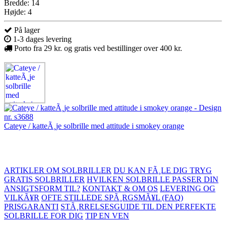
Bredde: 14
Højde: 4
På lager
1-3 dages levering
Porto fra 29 kr. og gratis ved bestillinger over 400 kr.
Cateye / katteÃ¸je solbrille med attitude i smokey orange
ARTIKLER OM SOLBRILLER
DU KAN FÃ¸LE DIG TRYG
GRATIS SOLBRILLER
HVILKEN SOLBRILLE PASSER DIN
ANSIGTSFORM TIL?
KONTAKT & OM OS
LEVERING OG
VILKÃ¥R
OFTE STILLEDE SPÃ¸RGSMÃ¥L (FAQ)
PRISGARANTI
STÃ¸RRELSESGUIDE TIL DEN PERFEKTE
SOLBRILLE FOR DIG
TIP EN VEN