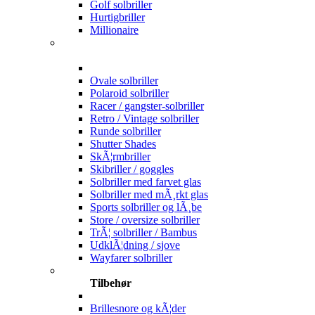
Golf solbriller
Hurtigbriller
Millionaire
Ovale solbriller
Polaroid solbriller
Racer / gangster-solbriller
Retro / Vintage solbriller
Runde solbriller
Shutter Shades
SkÃ¦rmbriller
Skibriller / goggles
Solbriller med farvet glas
Solbriller med mÃ¸rkt glas
Sports solbriller og lÃ¸be
Store / oversize solbriller
TrÃ¦ solbriller / Bambus
UdklÃ¦dning / sjove
Wayfarer solbriller
Tilbehør
Brillesnore og kÃ¦der