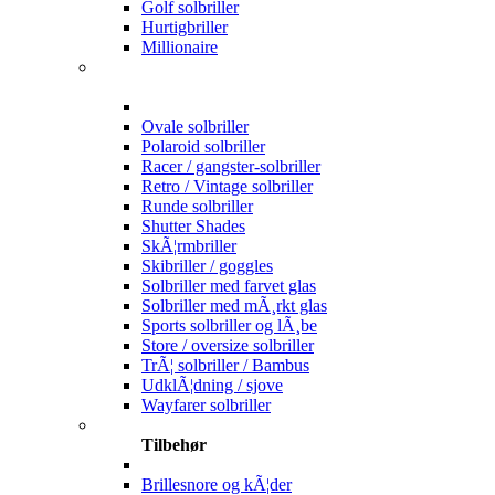
Golf solbriller
Hurtigbriller
Millionaire
Ovale solbriller
Polaroid solbriller
Racer / gangster-solbriller
Retro / Vintage solbriller
Runde solbriller
Shutter Shades
SkÃ¦rmbriller
Skibriller / goggles
Solbriller med farvet glas
Solbriller med mÃ¸rkt glas
Sports solbriller og lÃ¸be
Store / oversize solbriller
TrÃ¦ solbriller / Bambus
UdklÃ¦dning / sjove
Wayfarer solbriller
Tilbehør
Brillesnore og kÃ¦der