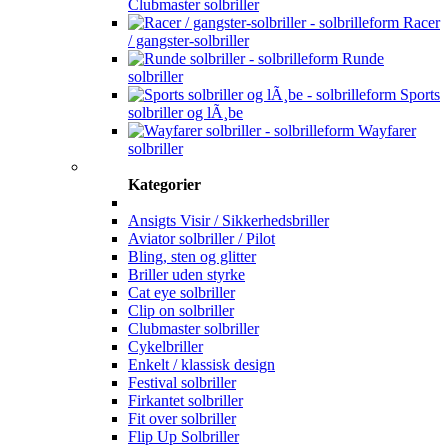
Clubmaster solbriller
Racer
/ gangster-solbriller
Runde
solbriller
Sports
solbriller og lÃ¸be
Wayfarer
solbriller
Kategorier
Ansigts Visir / Sikkerhedsbriller
Aviator solbriller / Pilot
Bling, sten og glitter
Briller uden styrke
Cat eye solbriller
Clip on solbriller
Clubmaster solbriller
Cykelbriller
Enkelt / klassisk design
Festival solbriller
Firkantet solbriller
Fit over solbriller
Flip Up Solbriller