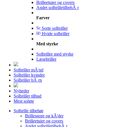
Brilleetuier og covers
Andet solbrilletilbehÃ¸r
Farver
Sorte solbriller
Hvide solbriller
Med styrke
Solbriller med styrke
Læsebriller
Solbriller mÃ¦nd
Solbriller kvinder
Solbriller bÃ¸rn
Nyheder
Solbriller tilbud
Mest solgte
Solbrille tilbehør
Brillesnore og kÃ¦der
Brilleetuier og covers
Andet solbrilletilbehÃ¸r