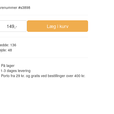
arenummer #s3898
149,-
Læg i kurv
redde: 136
jde: 48
På lager
1-3 dages levering
Porto fra 29 kr. og gratis ved bestillinger over 400 kr.