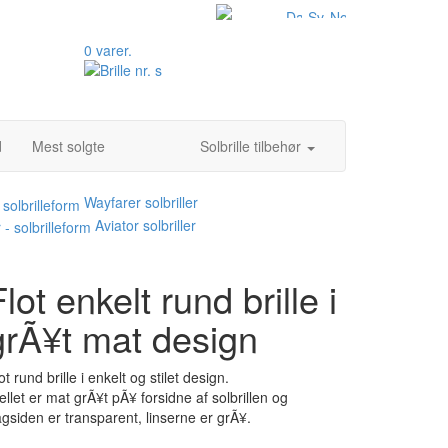
0 varer.
d
Mest solgte
Solbrille tilbehør
Wayfarer solbriller
Aviator solbriller
Flot enkelt rund brille i
grÃ¥t mat design
ot rund brille i enkelt og stilet design.
ellet er mat grÃ¥t pÃ¥ forsidne af solbrillen og
gsiden er transparent, linserne er grÃ¥.