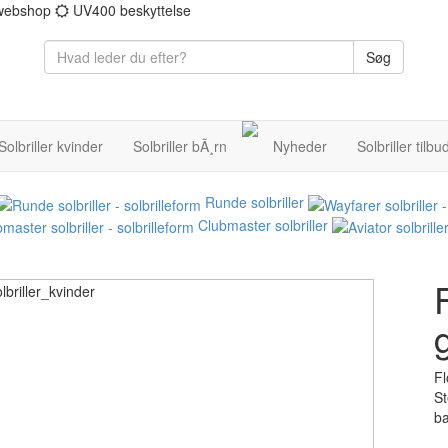
 webshop
UV400 beskyttelse
Søg
Solbriller kvinder
Solbriller bÃ¸rn
Nyheder
Solbriller tilbu
Runde solbriller
Clubmaster solbriller
Fl
St
ba