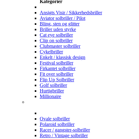
Kategorier
Ansigts Visir / Sikkerhedsbriller
Aviator solbriller / Pilot
Bling, sten og glitter
Briller uden styrke
Cat eye solbriller
Clip on solbriller
Clubmaster solbriller
Cykelbriller
Enkelt / klassisk design
Festival solbriller
Firkantet solbriller
Fit over solbriller
Flip Up Solbriller
Golf solbriller
Hurtigbriller
Millionaire
Ovale solbriller
Polaroid solbriller
Racer / gangster-solbriller
Retro / Vintage solbriller