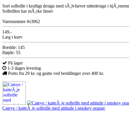
Sort solbrille i kraftigt design med sÃ¸lvfarver nittedesign i hjÃ¸rnerne
Solbrillen har mÃ¸rke linser
Varenummer #s3962
149,-
Læg i kurv
Bredde: 145
Højde: 55
På lager
1-3 dages levering
Porto fra 29 kr. og gratis ved bestillinger over 400 kr.
Cateye / katteÃ¸je solbrille med attitude i smokey orange