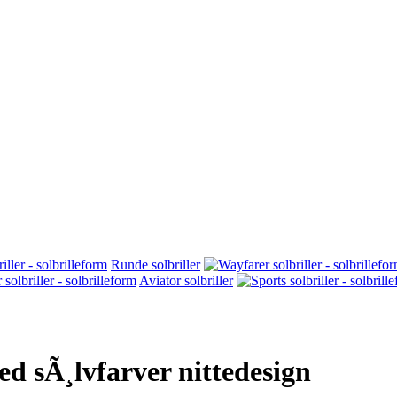
Runde solbriller
Aviator solbriller
med sÃ¸lvfarver nittedesign