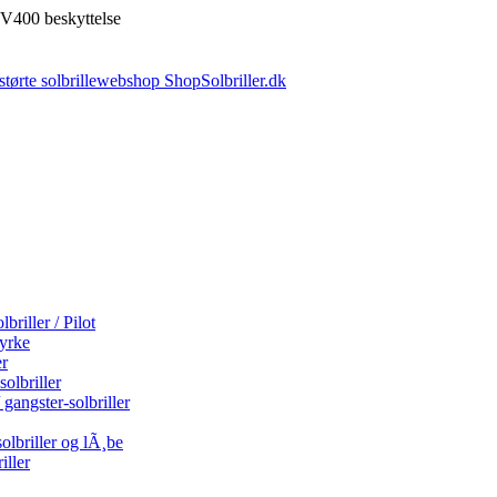
V400 beskyttelse
briller / Pilot
tyrke
er
olbriller
 gangster-solbriller
olbriller og lÃ¸be
iller