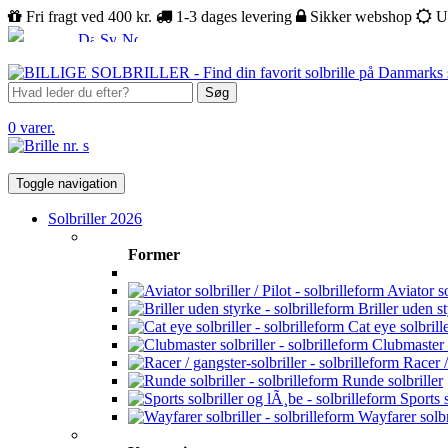
Fri fragt ved 400 kr.
1-3 dages levering
Sikker webshop
U
Søg
0 varer.
Toggle navigation
Solbriller 2026
Former
Aviator sol
Briller uden s
Cat eye solbrill
Clubmaster s
Racer /
Runde solbriller
Sports s
Wayfarer solbr