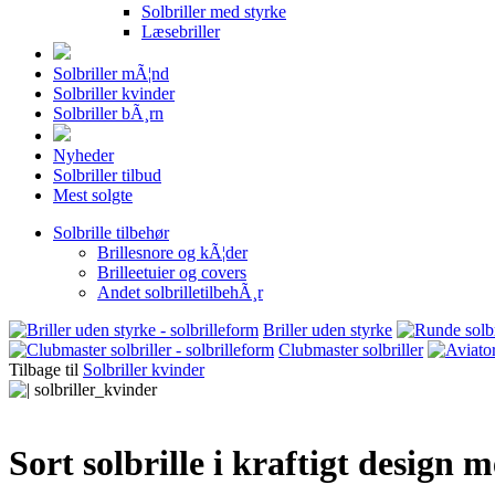
Solbriller med styrke
Læsebriller
Solbriller mÃ¦nd
Solbriller kvinder
Solbriller bÃ¸rn
Nyheder
Solbriller tilbud
Mest solgte
Solbrille tilbehør
Brillesnore og kÃ¦der
Brilleetuier og covers
Andet solbrilletilbehÃ¸r
Briller uden styrke
Clubmaster solbriller
Tilbage til
Solbriller kvinder
Sort solbrille i kraftigt design 