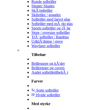
Runde solbriller
Shutter Shades
SkÃ¦rmbriller
Skibriller / goggles
Solbriller med farvet glas
Solbriller med mÃ¸rkt glas
Sports solbriller og lÃ¸be
Store / oversize solbriller
TrÃ¦ solbriller / Bambus
UdklÃ¦dning / sjove
Wayfarer solbriller
Tilbehør
Brillesnore og kÃ¦der
Brilleetuier og covers
Andet solbrilletilbehÃ¸r
Farver
Sorte solbriller
Hvide solbriller
Med styrke