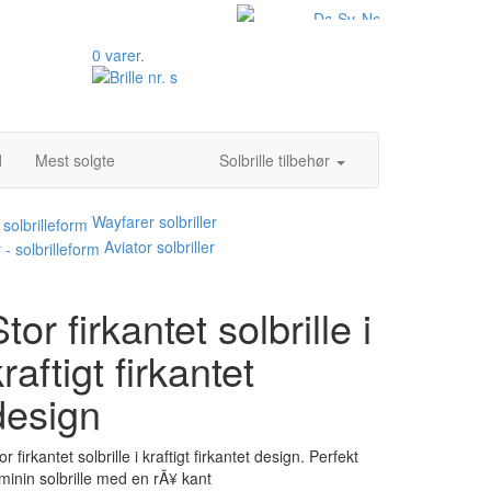
0 varer.
d
Mest solgte
Solbrille tilbehør
Wayfarer solbriller
Aviator solbriller
tor firkantet solbrille i
raftigt firkantet
design
or firkantet solbrille i kraftigt firkantet design. Perfekt
minin solbrille med en rÃ¥ kant