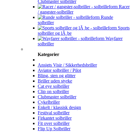
Clubmaster solbriller
Racer
/ gangster-solbriller
Runde
solbriller
Sports
solbriller og lÃ¸be
Wayfarer
solbriller
Kategorier
Ansigts Visir / Sikkerhedsbriller
Aviator solbriller / Pilot
Bling, sten og glitter
Briller uden styrke
Cat eye solbriller
Clip on solbriller
Clubmaster solbriller
Cykelbriller
Enkelt / klassisk design
Festival solbriller
Firkantet solbriller
Fit over solbriller
Flip Up Solbriller