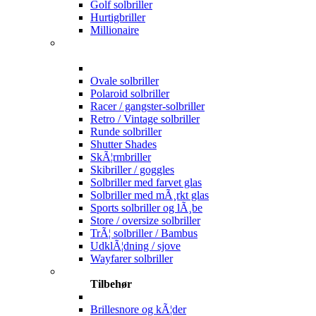
Golf solbriller
Hurtigbriller
Millionaire
Ovale solbriller
Polaroid solbriller
Racer / gangster-solbriller
Retro / Vintage solbriller
Runde solbriller
Shutter Shades
SkÃ¦rmbriller
Skibriller / goggles
Solbriller med farvet glas
Solbriller med mÃ¸rkt glas
Sports solbriller og lÃ¸be
Store / oversize solbriller
TrÃ¦ solbriller / Bambus
UdklÃ¦dning / sjove
Wayfarer solbriller
Tilbehør
Brillesnore og kÃ¦der