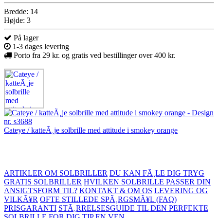
Bredde: 14
Højde: 3
På lager
1-3 dages levering
Porto fra 29 kr. og gratis ved bestillinger over 400 kr.
Cateye / katteÃ¸je solbrille med attitude i smokey orange
ARTIKLER OM SOLBRILLER
DU KAN FÃ¸LE DIG TRYG
GRATIS SOLBRILLER
HVILKEN SOLBRILLE PASSER DIN
ANSIGTSFORM TIL?
KONTAKT & OM OS
LEVERING OG
VILKÃ¥R
OFTE STILLEDE SPÃ¸RGSMÃ¥L (FAQ)
PRISGARANTI
STÃ¸RRELSESGUIDE TIL DEN PERFEKTE
SOLBRILLE FOR DIG
TIP EN VEN