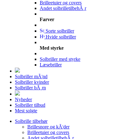
Brilleetuier og covers
Andet solbrilletilbehÃ¸r
Farver
Sorte solbriller
Hvide solbriller
Med styrke
Solbriller med styrke
Læsebriller
Solbriller mÃ¦nd
Solbriller kvinder
Solbriller bÃ¸rn
Nyheder
Solbriller tilbud
Mest solgte
Solbrille tilbehør
Brillesnore og kÃ¦der
Brilleetuier og covers
Andet solbrilletilbehÃ¸r