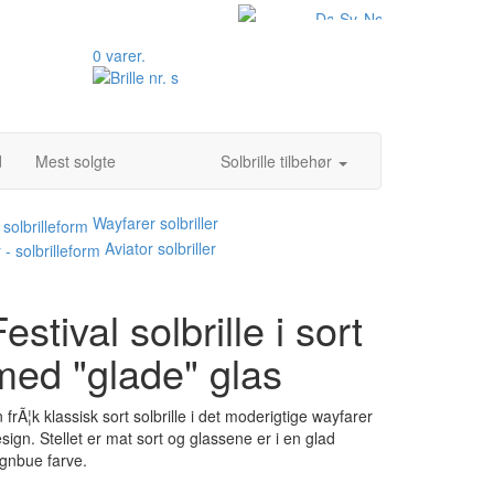
0 varer.
d
Mest solgte
Solbrille tilbehør
Wayfarer solbriller
Aviator solbriller
estival solbrille i sort
med "glade" glas
 frÃ¦k klassisk sort solbrille i det moderigtige wayfarer
sign. Stellet er mat sort og glassene er i en glad
gnbue farve.