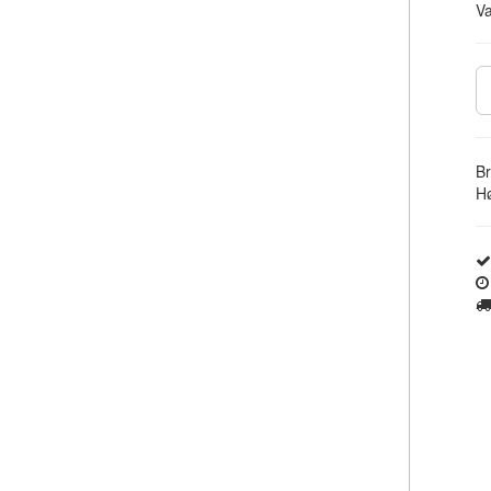
V
Br
Hø