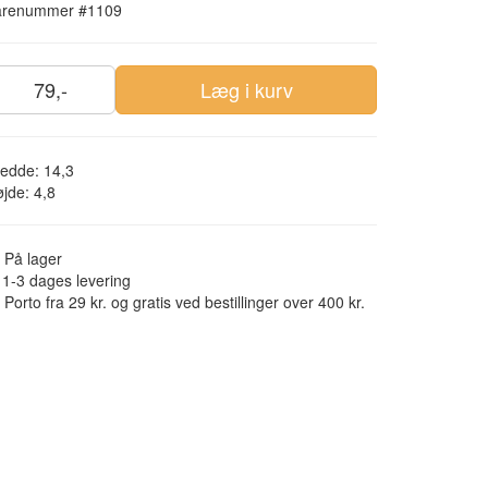
arenummer #1109
79,-
Læg i kurv
edde: 14,3
jde: 4,8
På lager
1-3 dages levering
Porto fra 29 kr. og gratis ved bestillinger over 400 kr.