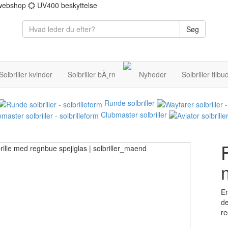
 webshop
UV400 beskyttelse
Søg
Solbriller kvinder
Solbriller bÃ¸rn
Nyheder
Solbriller tilbu
Runde solbriller
Clubmaster solbriller
F
En
de
re