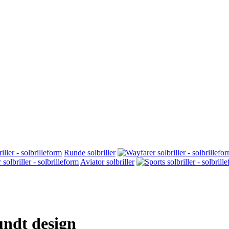
Runde solbriller
Aviator solbriller
undt design