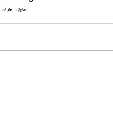
e-rÃ¸de spejlglas.