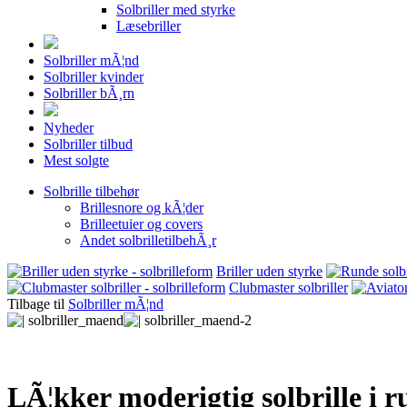
Solbriller med styrke
Læsebriller
Solbriller mÃ¦nd
Solbriller kvinder
Solbriller bÃ¸rn
Nyheder
Solbriller tilbud
Mest solgte
Solbrille tilbehør
Brillesnore og kÃ¦der
Brilleetuier og covers
Andet solbrilletilbehÃ¸r
Briller uden styrke
Clubmaster solbriller
Tilbage til
Solbriller mÃ¦nd
LÃ¦kker moderigtig solbrille i r