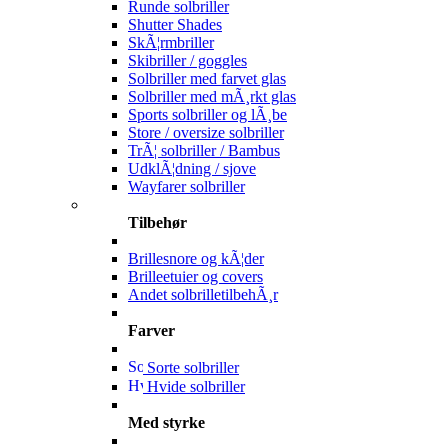
Runde solbriller
Shutter Shades
SkÃ¦rmbriller
Skibriller / goggles
Solbriller med farvet glas
Solbriller med mÃ¸rkt glas
Sports solbriller og lÃ¸be
Store / oversize solbriller
TrÃ¦ solbriller / Bambus
UdklÃ¦dning / sjove
Wayfarer solbriller
Tilbehør
Brillesnore og kÃ¦der
Brilleetuier og covers
Andet solbrilletilbehÃ¸r
Farver
Sorte solbriller
Hvide solbriller
Med styrke