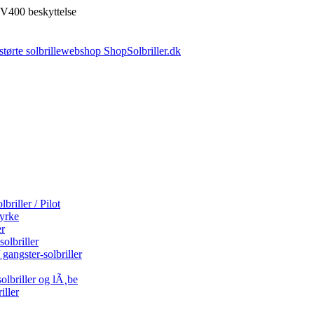
V400 beskyttelse
briller / Pilot
tyrke
er
olbriller
 gangster-solbriller
olbriller og lÃ¸be
iller