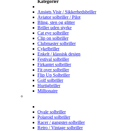
Kategorier
Ansigts Visir / Sikkerhedsbriller
Aviator solbriller / Pilot
Bling, sten og glitter
Briller uden styrke
Cat eye solbriller
Clip on solbriller
Clubmaster solbriller
Cykelbriller
Enkelt / klassisk design
Festival solbriller
Firkantet solbriller
Fit over solbriller
Flip Up Solbriller
Golf solbriller
Hurtigbriller
Millionaire
Ovale solbriller
Polaroid solbriller
Racer / gangster-solbriller
Retro / Vintage solbriller