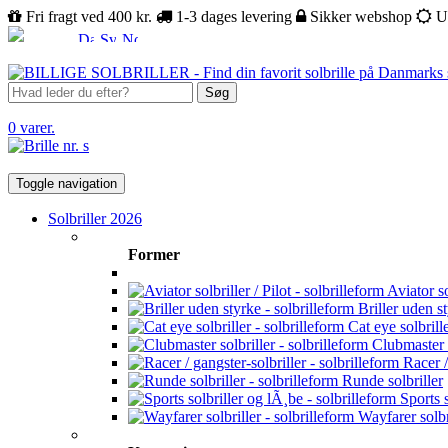
Fri fragt ved 400 kr.
1-3 dages levering
Sikker webshop
U
Søg
0 varer.
Toggle navigation
Solbriller 2026
Former
Aviator sol
Briller uden s
Cat eye solbrill
Clubmaster s
Racer /
Runde solbriller
Sports s
Wayfarer solbr