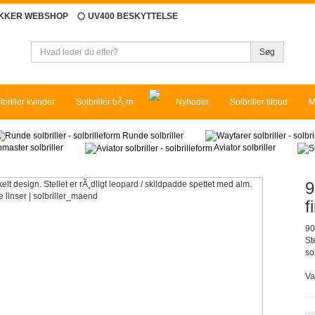
IKKER WEBSHOP
UV400 BESKYTTELSE
Søg
lbriller kvinder
Solbriller bÃ¸rn
Nyheder
Solbriller tilbud
M
Runde solbriller
master solbriller
Aviator solbriller
9
f
90
St
sol
Va