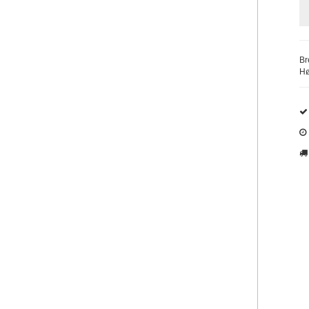
Br
Hø