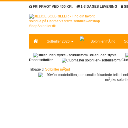
FRI FRAGT VED 400 KR.
1-3 DAGES LEVERING
S
Solbriller 2026
Solbriller mÃ¦nd
So
Briller uden styrke
Racer solbriller
Club
Tilbage til
Solbriller mÃ¦nd