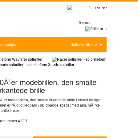
0 varer.
est solgte
Solbrille tilbehør
Wayfarer solbriller
Sports solbriller
0Â´er modebrillen, den smalle
irkantede brille
Â´er modebrillen, den smalle firkantede brille i enkelt design.
ellet er rÃ¸dligt leopard / skildpadde spettet med alm. mÃ¸rke
brille linser.
renummer #3801