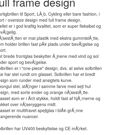
full frame design
rtigbrillen til Sport, LÃ¸b, Cykling eller bare fashion, i
ort / oversize design med full frame design.
ellet er i god kraftig kvalitet, som er super fleksibel og
vÃ¦gelig.
¦sestÃ¸tten er mat plastik med ekstra gummistÃ¸tte,
m holder brillen fast pÃ¥ plads under bevÃ¦gelse og
ort.
t brede frontglas beskytter Ã¸jnene med vind og sol
der sport og bevÃ¦gelse.
lbrillen er i "one-piece" design, dvs. at selve solbrillen
ke har stel rundt om glasset. Solbrillen har et bredt
sign som runder med ansigtets kurve.
ongul stel, stÃ¦nger i samme farve med sejt hul
sign, med sorte ender og orange nÃ¦sestÃ¸tte.
asset som er i Ã©t stykke, holdt fast af hjÃ¸rnerne og
ykket over nÃ¦seryggens midt.
asset er multifravet spejlglas i blÃ¥-grÃ¸nne
hangerende nuancer.
lbrillen har UV400 beskyttelse og CE mÃ¦rket.