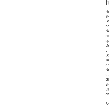
Hu
st
St
be
NÃ
so
sp
De
un
So
ik
de
Ne
de
Gl
st
Gl
c
So