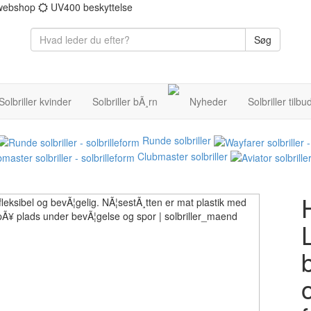
 webshop
UV400 beskyttelse
Søg
Solbriller kvinder
Solbriller bÃ¸rn
Nyheder
Solbriller tilbu
Runde solbriller
Clubmaster solbriller
H