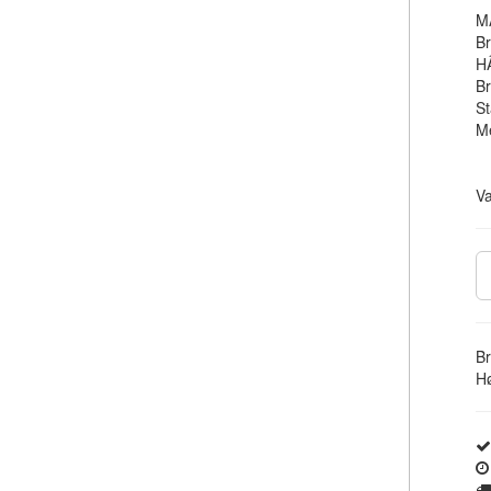
M
B
H
Br
S
M
V
B
Hø