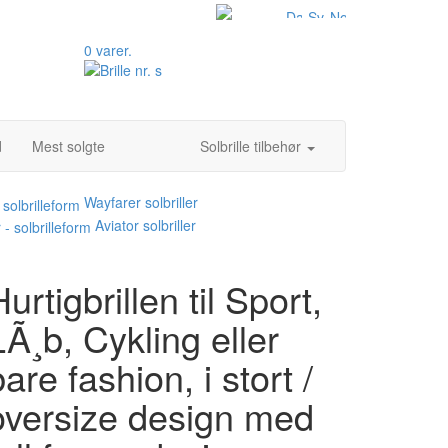
0 varer.
d
Mest solgte
Solbrille tilbehør
Wayfarer solbriller
Aviator solbriller
urtigbrillen til Sport,
LÃ¸b, Cykling eller
bare fashion, i stort /
oversize design med