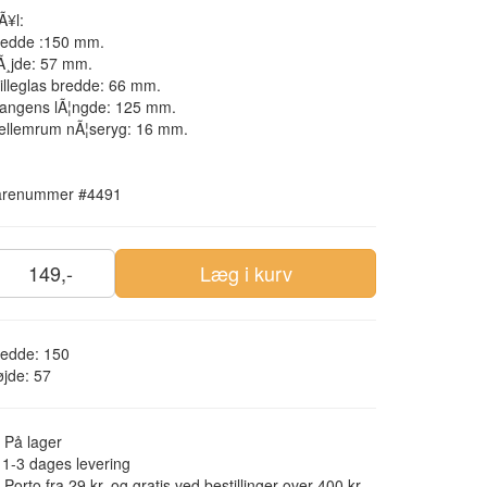
Ã¥l:
redde :150 mm.
Ã¸jde: 57 mm.
illeglas bredde: 66 mm.
tangens lÃ¦ngde: 125 mm.
ellemrum nÃ¦seryg: 16 mm.
arenummer #4491
149,-
Læg i kurv
redde: 150
jde: 57
På lager
1-3 dages levering
Porto fra 29 kr. og gratis ved bestillinger over 400 kr.