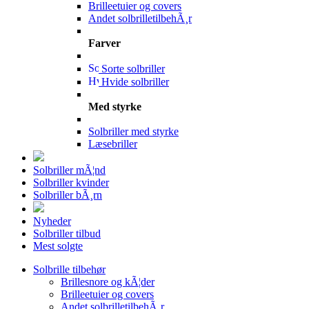
Brilleetuier og covers
Andet solbrilletilbehÃ¸r
Farver
Sorte solbriller
Hvide solbriller
Med styrke
Solbriller med styrke
Læsebriller
Solbriller mÃ¦nd
Solbriller kvinder
Solbriller bÃ¸rn
Nyheder
Solbriller tilbud
Mest solgte
Solbrille tilbehør
Brillesnore og kÃ¦der
Brilleetuier og covers
Andet solbrilletilbehÃ¸r