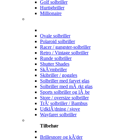
Golf solbriller
Hurtigbriller
Millionaire
Ovale solbriller
Polaroid solbriller
Racer / gangster-solbriller
Retro / Vintage solbriller
Runde solbriller
Shutter Shades
SkÃ¦rmbriller
Skibriller / goggles
Solbriller med farvet glas
Solbriller med mÃ¸rkt glas
Sports solbriller og lÃ¸be
Store / oversize solbriller
TrÃ¦ solbriller / Bambus
UdklÃ¦dning / sjove
Wayfarer solbriller
Tilbehør
Brillesnore og kÃ¦der