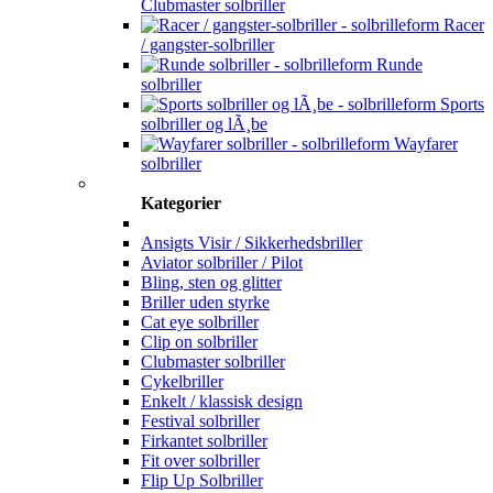
Clubmaster solbriller
Racer
/ gangster-solbriller
Runde
solbriller
Sports
solbriller og lÃ¸be
Wayfarer
solbriller
Kategorier
Ansigts Visir / Sikkerhedsbriller
Aviator solbriller / Pilot
Bling, sten og glitter
Briller uden styrke
Cat eye solbriller
Clip on solbriller
Clubmaster solbriller
Cykelbriller
Enkelt / klassisk design
Festival solbriller
Firkantet solbriller
Fit over solbriller
Flip Up Solbriller