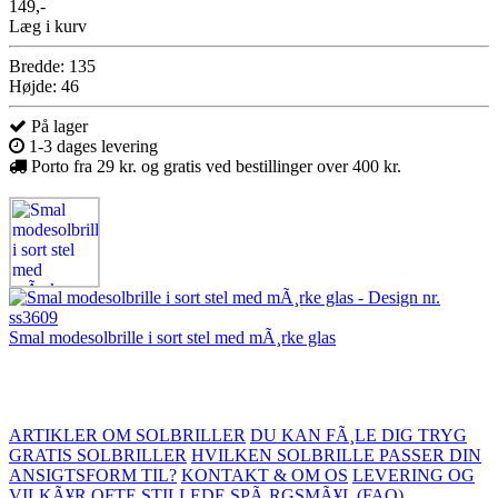
149,-
Læg i kurv
Bredde: 135
Højde: 46
På lager
1-3 dages levering
Porto fra 29 kr. og gratis ved bestillinger over 400 kr.
Smal modesolbrille i sort stel med mÃ¸rke glas
ARTIKLER OM SOLBRILLER
DU KAN FÃ¸LE DIG TRYG
GRATIS SOLBRILLER
HVILKEN SOLBRILLE PASSER DIN
ANSIGTSFORM TIL?
KONTAKT & OM OS
LEVERING OG
VILKÃ¥R
OFTE STILLEDE SPÃ¸RGSMÃ¥L (FAQ)