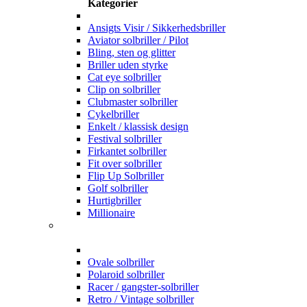
Kategorier
Ansigts Visir / Sikkerhedsbriller
Aviator solbriller / Pilot
Bling, sten og glitter
Briller uden styrke
Cat eye solbriller
Clip on solbriller
Clubmaster solbriller
Cykelbriller
Enkelt / klassisk design
Festival solbriller
Firkantet solbriller
Fit over solbriller
Flip Up Solbriller
Golf solbriller
Hurtigbriller
Millionaire
Ovale solbriller
Polaroid solbriller
Racer / gangster-solbriller
Retro / Vintage solbriller