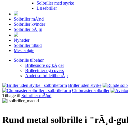
Solbriller med styrke
Læsebriller
Solbriller mÃ¦nd
Solbriller kvinder
Solbriller bÃ¸rn
Nyheder
Solbriller tilbud
Mest solgte
Solbrille tilbehør
Brillesnore og kÃ¦der
Brilleetuier og covers
Andet solbrilletilbehÃ¸r
Briller uden styrke
Clubmaster solbriller
Tilbage til
Solbriller mÃ¦nd
Rund metal solbrille i "rÃ¸d-gul