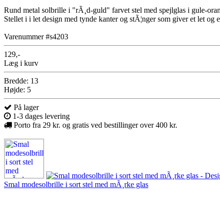
Rund metal solbrille i "rÃ¸d-guld" farvet stel med spejlglas i gule-ora
Stellet i i let design med tynde kanter og stÃ¦nger som giver et let og 
Varenummer #s4203
129,-
Læg i kurv
Bredde: 13
Højde: 5
På lager
1-3 dages levering
Porto fra 29 kr. og gratis ved bestillinger over 400 kr.
Smal modesolbrille i sort stel med mÃ¸rke glas