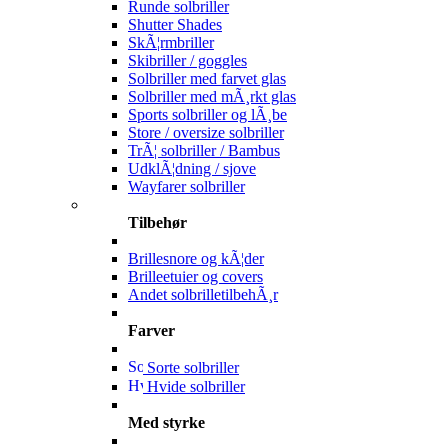
Runde solbriller
Shutter Shades
SkÃ¦rmbriller
Skibriller / goggles
Solbriller med farvet glas
Solbriller med mÃ¸rkt glas
Sports solbriller og lÃ¸be
Store / oversize solbriller
TrÃ¦ solbriller / Bambus
UdklÃ¦dning / sjove
Wayfarer solbriller
Tilbehør
Brillesnore og kÃ¦der
Brilleetuier og covers
Andet solbrilletilbehÃ¸r
Farver
Sorte solbriller
Hvide solbriller
Med styrke