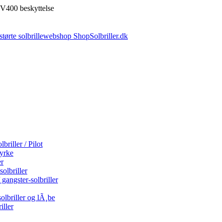
V400 beskyttelse
briller / Pilot
tyrke
er
olbriller
 gangster-solbriller
olbriller og lÃ¸be
iller