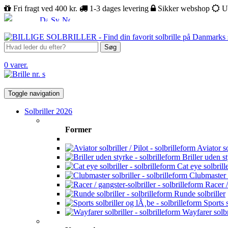
Fri fragt ved 400 kr.
1-3 dages levering
Sikker webshop
U
Søg
0 varer.
Toggle navigation
Solbriller 2026
Former
Aviator sol
Briller uden s
Cat eye solbrill
Clubmaster s
Racer /
Runde solbriller
Sports s
Wayfarer solbr