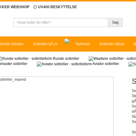
IKKER WEBSHOP
UV400 BESKYTTELSE
Søg
lbriller kvinder
Solbriller bÃ¸rn
Nyheder
Solbriller tilbud
M
Runde solbriller
master solbriller
Aviator solbriller
S
So
St
gÃ
So
st
St
So
So