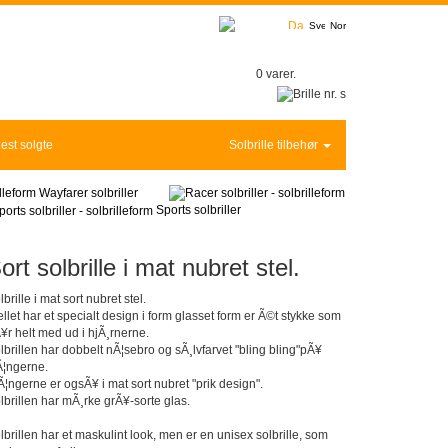
0 varer.
est solgte
Solbrille tilbehør
Wayfarer solbriller
Sports solbriller
ort solbrille i mat nubret stel.
lbrille i mat sort nubret stel.
ellet har et specialt design i form glasset form er Ã©t stykke som
¥r helt med ud i hjÃ¸rnerne.
lbrillen har dobbelt nÃ¦sebro og sÃ¸lvfarvet "bling bling"pÃ¥
Ã¦ngerne.
Ã¦ngerne er ogsÃ¥ i mat sort nubret "prik design".
lbrillen har mÃ¸rke grÃ¥-sorte glas.
lbrillen har et maskulint look, men er en unisex solbrille, som