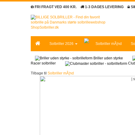
FRI FRAGT VED 400 KR.
1-3 DAGES LEVERING
S
Solbriller 2026
Solbriller mÃ¦nd
So
Briller uden styrke
Racer solbriller
Club
Tilbage til
Solbriller mÃ¦nd