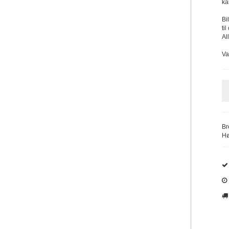
ka
Bi
ti
Al
Va
Br
Hø