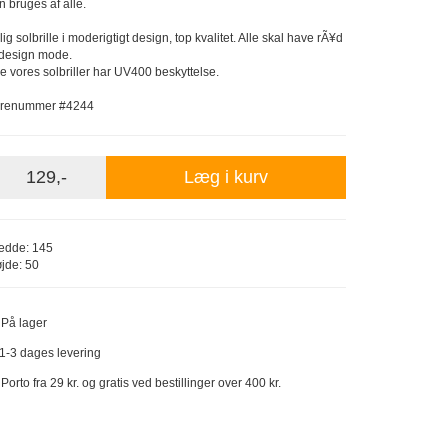
n bruges af alle.
llig solbrille i moderigtigt design, top kvalitet. Alle skal have rÃ¥d
l design mode.
le vores solbriller har UV400 beskyttelse.
renummer #4244
129,-
Læg i kurv
edde: 145
jde: 50
På lager
1-3 dages levering
Porto fra 29 kr. og gratis ved bestillinger over 400 kr.