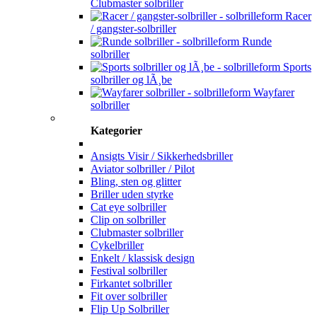
Clubmaster solbriller
Racer
/ gangster-solbriller
Runde
solbriller
Sports
solbriller og lÃ¸be
Wayfarer
solbriller
Kategorier
Ansigts Visir / Sikkerhedsbriller
Aviator solbriller / Pilot
Bling, sten og glitter
Briller uden styrke
Cat eye solbriller
Clip on solbriller
Clubmaster solbriller
Cykelbriller
Enkelt / klassisk design
Festival solbriller
Firkantet solbriller
Fit over solbriller
Flip Up Solbriller