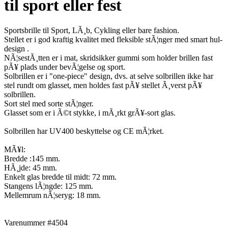
til sport eller fest
Sportsbrille til Sport, LÃ¸b, Cykling eller bare fashion.
Stellet er i god kraftig kvalitet med fleksible stÃ¦nger med smart hul-
design .
NÃ¦sestÃ¸tten er i mat, skridsikker gummi som holder brillen fast
pÃ¥ plads under bevÃ¦gelse og sport.
Solbrillen er i "one-piece" design, dvs. at selve solbrillen ikke har
stel rundt om glasset, men holdes fast pÃ¥ stellet Ã¸verst pÃ¥
solbrillen.
Sort stel med sorte stÃ¦nger.
Glasset som er i Ã©t stykke, i mÃ¸rkt grÃ¥-sort glas.
Solbrillen har UV400 beskyttelse og CE mÃ¦rket.
MÃ¥l:
Bredde :145 mm.
HÃ¸jde: 45 mm.
Enkelt glas bredde til midt: 72 mm.
Stangens lÃ¦ngde: 125 mm.
Mellemrum nÃ¦seryg: 18 mm.
Varenummer #4504