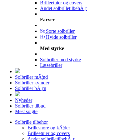
Brilleetuier og covers
Andet solbrilletilbehÃ¸r
Farver
Sorte solbriller
Hvide solbriller
Med styrke
Solbriller med styrke
Læsebriller
Solbriller mÃ¦nd
Solbriller kvinder
Solbriller bÃ¸rn
Nyheder
Solbriller tilbud
Mest solgte
Solbrille tilbehør
Brillesnore og kÃ¦der
Brilleetuier og covers
Andet solbrilletilbehÃ¸r