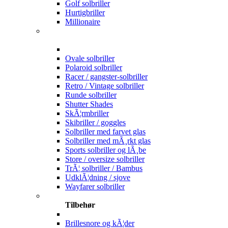
Golf solbriller
Hurtigbriller
Millionaire
Ovale solbriller
Polaroid solbriller
Racer / gangster-solbriller
Retro / Vintage solbriller
Runde solbriller
Shutter Shades
SkÃ¦rmbriller
Skibriller / goggles
Solbriller med farvet glas
Solbriller med mÃ¸rkt glas
Sports solbriller og lÃ¸be
Store / oversize solbriller
TrÃ¦ solbriller / Bambus
UdklÃ¦dning / sjove
Wayfarer solbriller
Tilbehør
Brillesnore og kÃ¦der