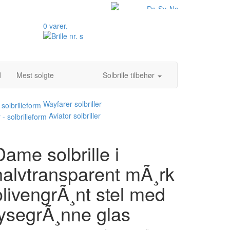
0 varer.
d
Mest solgte
Solbrille tilbehør
Wayfarer solbriller
Aviator solbriller
Dame solbrille i
halvtransparent mÃ¸rk
olivengrÃ¸nt stel med
lysegrÃ¸nne glas