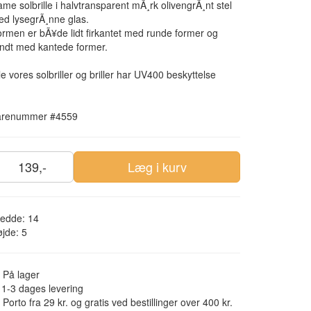
me solbrille i halvtransparent mÃ¸rk olivengrÃ¸nt stel
d lysegrÃ¸nne glas.
rmen er bÃ¥de lidt firkantet med runde former og
ndt med kantede former.
le vores solbriller og briller har UV400 beskyttelse
arenummer #4559
139,-
Læg i kurv
edde: 14
jde: 5
På lager
1-3 dages levering
Porto fra 29 kr. og gratis ved bestillinger over 400 kr.