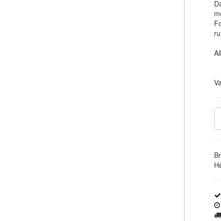
Da
me
Fo
ru
Al
V
Br
Hø