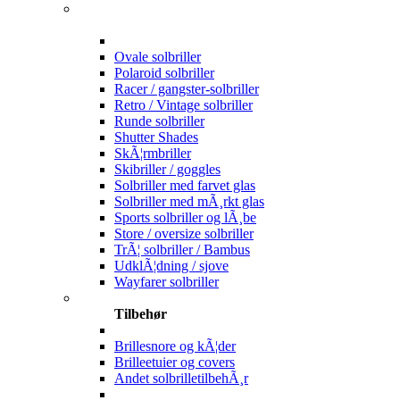
Ovale solbriller
Polaroid solbriller
Racer / gangster-solbriller
Retro / Vintage solbriller
Runde solbriller
Shutter Shades
SkÃ¦rmbriller
Skibriller / goggles
Solbriller med farvet glas
Solbriller med mÃ¸rkt glas
Sports solbriller og lÃ¸be
Store / oversize solbriller
TrÃ¦ solbriller / Bambus
UdklÃ¦dning / sjove
Wayfarer solbriller
Tilbehør
Brillesnore og kÃ¦der
Brilleetuier og covers
Andet solbrilletilbehÃ¸r