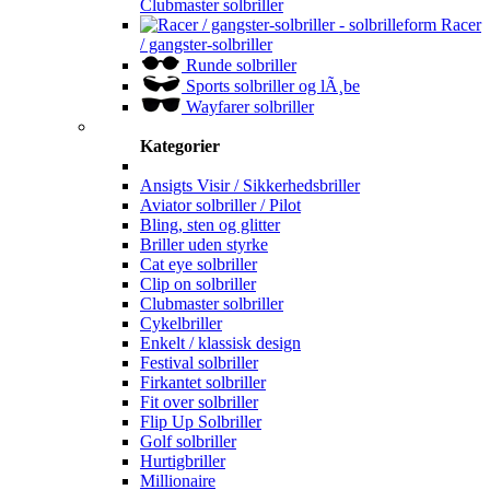
Clubmaster solbriller
Racer
/ gangster-solbriller
Runde solbriller
Sports solbriller og lÃ¸be
Wayfarer solbriller
Kategorier
Ansigts Visir / Sikkerhedsbriller
Aviator solbriller / Pilot
Bling, sten og glitter
Briller uden styrke
Cat eye solbriller
Clip on solbriller
Clubmaster solbriller
Cykelbriller
Enkelt / klassisk design
Festival solbriller
Firkantet solbriller
Fit over solbriller
Flip Up Solbriller
Golf solbriller
Hurtigbriller
Millionaire