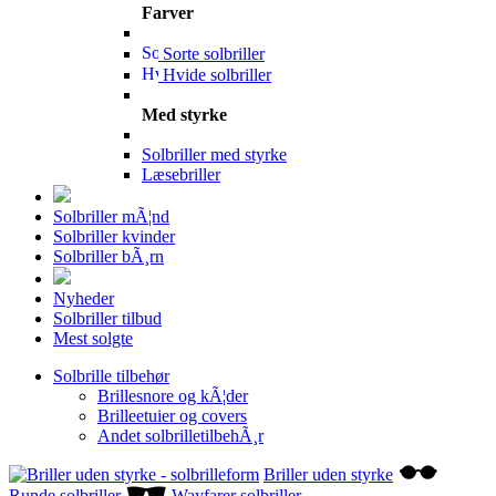
Farver
Sorte solbriller
Hvide solbriller
Med styrke
Solbriller med styrke
Læsebriller
Solbriller mÃ¦nd
Solbriller kvinder
Solbriller bÃ¸rn
Nyheder
Solbriller tilbud
Mest solgte
Solbrille tilbehør
Brillesnore og kÃ¦der
Brilleetuier og covers
Andet solbrilletilbehÃ¸r
Briller uden styrke
Runde solbriller
Wayfarer solbriller