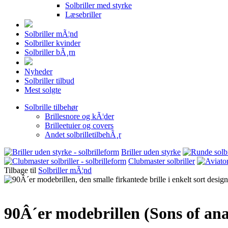
Solbriller med styrke
Læsebriller
Solbriller mÃ¦nd
Solbriller kvinder
Solbriller bÃ¸rn
Nyheder
Solbriller tilbud
Mest solgte
Solbrille tilbehør
Brillesnore og kÃ¦der
Brilleetuier og covers
Andet solbrilletilbehÃ¸r
Briller uden styrke
Clubmaster solbriller
Tilbage til
Solbriller mÃ¦nd
90Â´er modebrillen (Sons of ana