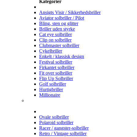
Kategorier
Ansigts Visir / Sikkerhedsbriller
Aviator solbriller / Pilot
Bling, sten og glitter
Briller uden styrke
Cat eye solbriller
Clip on solbriller
Clubmaster solbriller
Cykelbriller
Enkelt / klassisk design
Festival solbriller
Firkantet solbriller
Fit over solbriller
Flip Up Solbriller
Golf solbriller
Hurtigbriller
Millionaire
Ovale solbriller
Polaroid solbriller
Racer / gangster-solbriller
Retro / Vintage solbriller