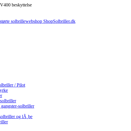
V400 beskyttelse
briller / Pilot
tyrke
er
olbriller
 gangster-solbriller
olbriller og lÃ¸be
iller