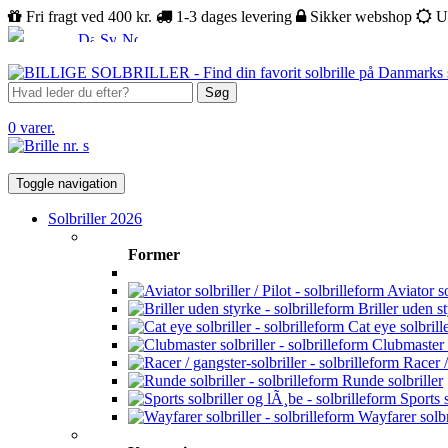
Fri fragt ved 400 kr.
1-3 dages levering
Sikker webshop
U
Søg
0 varer.
Toggle navigation
Solbriller 2026
Former
Aviator sol
Briller uden s
Cat eye solbrill
Clubmaster s
Racer /
Runde solbriller
Sports s
Wayfarer solbr