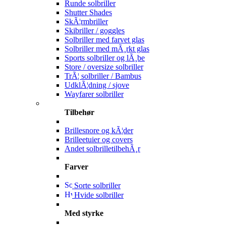
Runde solbriller
Shutter Shades
SkÃ¦rmbriller
Skibriller / goggles
Solbriller med farvet glas
Solbriller med mÃ¸rkt glas
Sports solbriller og lÃ¸be
Store / oversize solbriller
TrÃ¦ solbriller / Bambus
UdklÃ¦dning / sjove
Wayfarer solbriller
Tilbehør
Brillesnore og kÃ¦der
Brilleetuier og covers
Andet solbrilletilbehÃ¸r
Farver
Sorte solbriller
Hvide solbriller
Med styrke