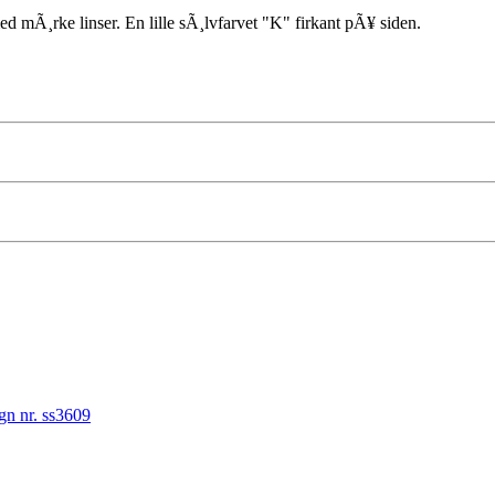
med mÃ¸rke linser. En lille sÃ¸lvfarvet "K" firkant pÃ¥ siden.