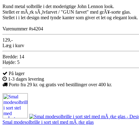
Rund metal solbrille i det moderigtige John Lennon look.
Stellet er mÃ¸rk sÃ¸lvfarvet / "GUN farvet" med grÃ¥-sorte glas.
Stellet i i let design med tynde kanter som giver et let og elegant look.
Varenummer #s4204
129,-
Læg i kurv
Bredde: 14
Højde: 5
På lager
1-3 dages levering
Porto fra 29 kr. og gratis ved bestillinger over 400 kr.
Smal modesolbrille i sort stel med mÃ¸rke glas