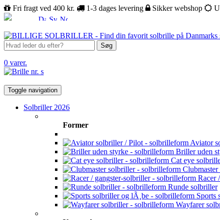
Fri fragt ved 400 kr.
1-3 dages levering
Sikker webshop
U
Søg
0 varer.
Toggle navigation
Solbriller 2026
Former
Aviator sol
Briller uden s
Cat eye solbrill
Clubmaster s
Racer /
Runde solbriller
Sports s
Wayfarer solbr