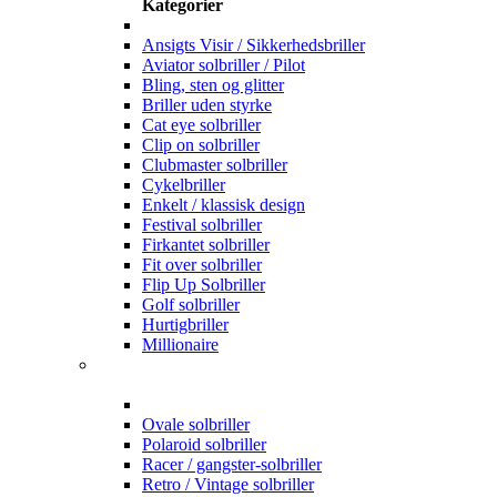
Kategorier
Ansigts Visir / Sikkerhedsbriller
Aviator solbriller / Pilot
Bling, sten og glitter
Briller uden styrke
Cat eye solbriller
Clip on solbriller
Clubmaster solbriller
Cykelbriller
Enkelt / klassisk design
Festival solbriller
Firkantet solbriller
Fit over solbriller
Flip Up Solbriller
Golf solbriller
Hurtigbriller
Millionaire
Ovale solbriller
Polaroid solbriller
Racer / gangster-solbriller
Retro / Vintage solbriller