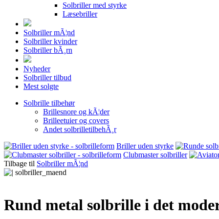
Solbriller med styrke
Læsebriller
Solbriller mÃ¦nd
Solbriller kvinder
Solbriller bÃ¸rn
Nyheder
Solbriller tilbud
Mest solgte
Solbrille tilbehør
Brillesnore og kÃ¦der
Brilleetuier og covers
Andet solbrilletilbehÃ¸r
Briller uden styrke
Clubmaster solbriller
Tilbage til
Solbriller mÃ¦nd
Rund metal solbrille i det mode