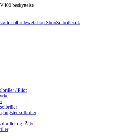
V400 beskyttelse
briller / Pilot
tyrke
er
olbriller
 gangster-solbriller
olbriller og lÃ¸be
iller