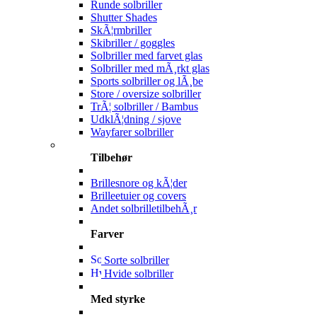
Runde solbriller
Shutter Shades
SkÃ¦rmbriller
Skibriller / goggles
Solbriller med farvet glas
Solbriller med mÃ¸rkt glas
Sports solbriller og lÃ¸be
Store / oversize solbriller
TrÃ¦ solbriller / Bambus
UdklÃ¦dning / sjove
Wayfarer solbriller
Tilbehør
Brillesnore og kÃ¦der
Brilleetuier og covers
Andet solbrilletilbehÃ¸r
Farver
Sorte solbriller
Hvide solbriller
Med styrke