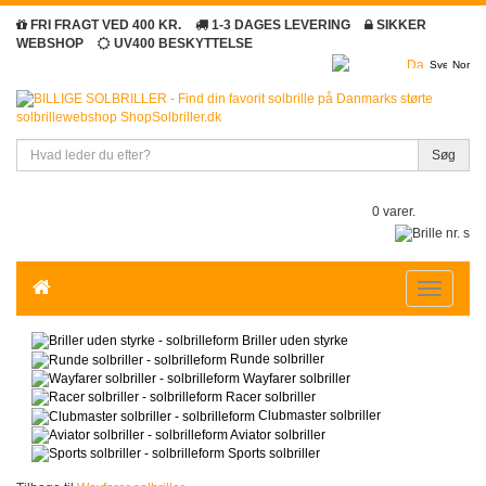
FRI FRAGT VED 400 KR.
1-3 DAGES LEVERING
SIKKER
WEBSHOP
UV400 BESKYTTELSE
Søg
0 varer.
Toggle
navigatio
Briller uden styrke
Runde solbriller
Wayfarer solbriller
Racer solbriller
Clubmaster solbriller
Aviator solbriller
Sports solbriller