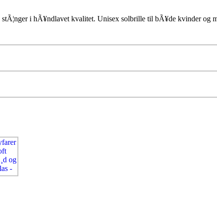
tÃ¦nger i hÃ¥ndlavet kvalitet. Unisex solbrille til bÃ¥de kvinder og 