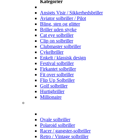
Kategorier
Ansigts Visir / Sikkerhedsbriller
Aviator solbriller / Pilot
Bling, sten og glitter
Briller uden styrke
Cat eye solbriller
Clip on solbriller
Clubmaster solbriller
Cykelbriller
Enkelt / klassisk design
Festival solbriller
Firkantet solbriller
Fit over solbriller
Flip Up Solbriller
Golf solbriller
Hurtigbriller
Millionaire
Ovale solbriller
Polaroid solbriller
Racer / gangster-solbriller
Retro / Vintage solbriller