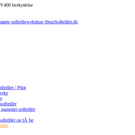
V400 beskyttelse
briller / Pilot
tyrke
er
olbriller
 gangster-solbriller
olbriller og lÃ¸be
iller