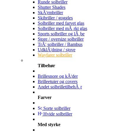
Runde solbriller
Shutter Shades
SkÃ¦rmbriller
Skibriller / goggles
Solbriller med farvet glas
Solbriller med mÃ¸rkt glas
Sports solbriller og lÃ¸be
Store / oversize solbriller
TrÃ¦ solbriller / Bambus
UdklÃ¦dning / sjove
Wayfarer solbriller
Tilbehør
Brillesnore og kÃ¦der
Brilleetuier og covers
Andet solbrilletilbehÃ¸r
Farver
Sorte solbriller
Hvide solbriller
Med styrke