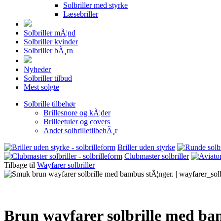
Solbriller med styrke
Læsebriller
Solbriller mÃ¦nd
Solbriller kvinder
Solbriller bÃ¸rn
Nyheder
Solbriller tilbud
Mest solgte
Solbrille tilbehør
Brillesnore og kÃ¦der
Brilleetuier og covers
Andet solbrilletilbehÃ¸r
Briller uden styrke
Clubmaster solbriller
Tilbage til
Wayfarer solbriller
Brun wayfarer solbrille med b