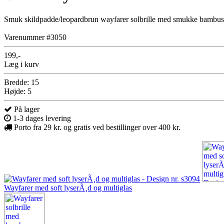
Smuk skildpadde/leopardbrun wayfarer solbrille med smukke bambus s
Varenummer #3050
199,-
Læg i kurv
Bredde: 15
Højde: 5
På lager
1-3 dages levering
Porto fra 29 kr. og gratis ved bestillinger over 400 kr.
Wayfarer med soft lyserÃ¸d og multiglas