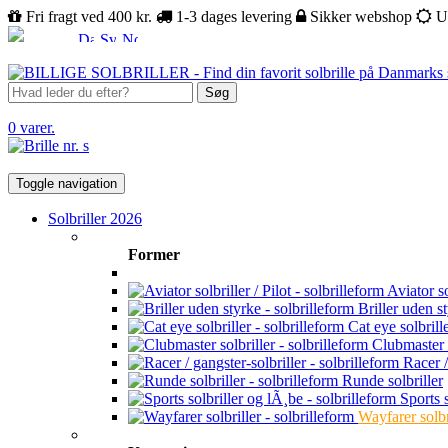
Fri fragt ved 400 kr.
1-3 dages levering
Sikker webshop
U
Søg
0 varer.
Toggle navigation
Solbriller 2026
Former
Aviator sol
Briller uden s
Cat eye solbrill
Clubmaster s
Racer /
Runde solbriller
Sports s
Wayfarer solbr