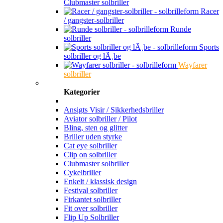
Clubmaster solbriller
Racer
/ gangster-solbriller
Runde
solbriller
Sports
solbriller og lÃ¸be
Wayfarer
solbriller
Kategorier
Ansigts Visir / Sikkerhedsbriller
Aviator solbriller / Pilot
Bling, sten og glitter
Briller uden styrke
Cat eye solbriller
Clip on solbriller
Clubmaster solbriller
Cykelbriller
Enkelt / klassisk design
Festival solbriller
Firkantet solbriller
Fit over solbriller
Flip Up Solbriller