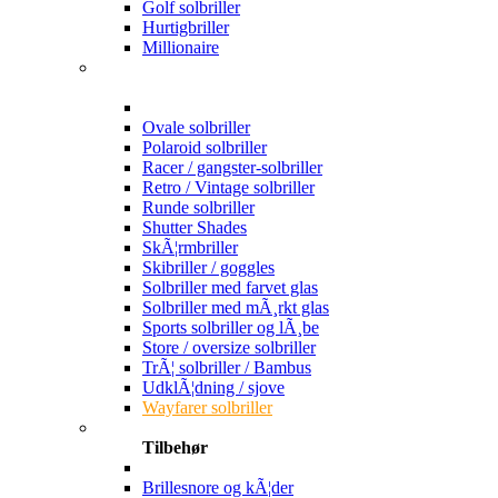
Golf solbriller
Hurtigbriller
Millionaire
Ovale solbriller
Polaroid solbriller
Racer / gangster-solbriller
Retro / Vintage solbriller
Runde solbriller
Shutter Shades
SkÃ¦rmbriller
Skibriller / goggles
Solbriller med farvet glas
Solbriller med mÃ¸rkt glas
Sports solbriller og lÃ¸be
Store / oversize solbriller
TrÃ¦ solbriller / Bambus
UdklÃ¦dning / sjove
Wayfarer solbriller
Tilbehør
Brillesnore og kÃ¦der