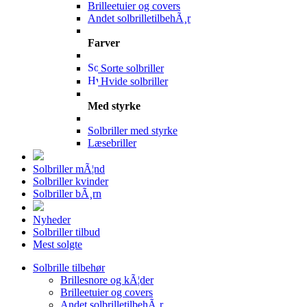
Brilleetuier og covers
Andet solbrilletilbehÃ¸r
Farver
Sorte solbriller
Hvide solbriller
Med styrke
Solbriller med styrke
Læsebriller
Solbriller mÃ¦nd
Solbriller kvinder
Solbriller bÃ¸rn
Nyheder
Solbriller tilbud
Mest solgte
Solbrille tilbehør
Brillesnore og kÃ¦der
Brilleetuier og covers
Andet solbrilletilbehÃ¸r