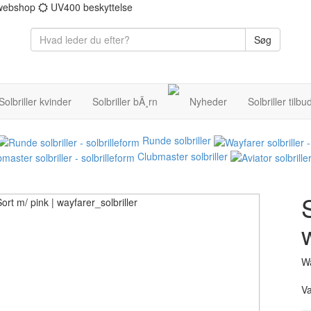
 webshop
UV400 beskyttelse
Søg
Solbriller kvinder
Solbriller bÃ¸rn
Nyheder
Solbriller tilbu
Runde solbriller
Clubmaster solbriller
Wa
V