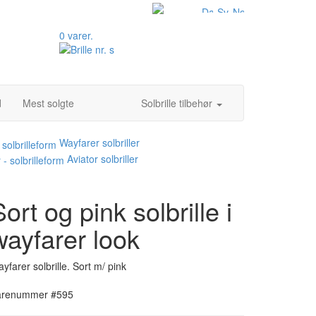
0 varer.
d
Mest solgte
Solbrille tilbehør
Wayfarer solbriller
Aviator solbriller
Sort og pink solbrille i
wayfarer look
yfarer solbrille. Sort m/ pink
arenummer #595