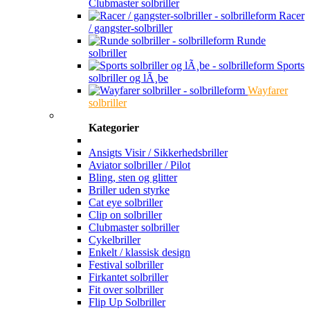
Clubmaster solbriller
Racer
/ gangster-solbriller
Runde
solbriller
Sports
solbriller og lÃ¸be
Wayfarer
solbriller
Kategorier
Ansigts Visir / Sikkerhedsbriller
Aviator solbriller / Pilot
Bling, sten og glitter
Briller uden styrke
Cat eye solbriller
Clip on solbriller
Clubmaster solbriller
Cykelbriller
Enkelt / klassisk design
Festival solbriller
Firkantet solbriller
Fit over solbriller
Flip Up Solbriller