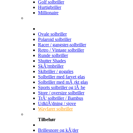
Golf solbriller
Hurtigbriller
Millionaire
Ovale solbriller
Polaroid solbriller
Racer / gangster-solbriller
Retro / Vintage solbriller
Runde solbriller
Shutter Shades
SkÃ¦rmbriller
Skibriller / goggles
Solbriller med farvet glas
Solbriller med mÃ¸rkt glas
Sports solbriller og lÃ¸be
Store / oversize solbriller
TrÃ¦ solbriller / Bambus
UdklÃ¦dning / sjove
Wayfarer solbriller
Tilbehør
Brillesnore og kÃ¦der