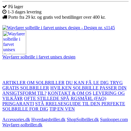
På lager
1-3 dages levering
Porto fra 29 kr. og gratis ved bestillinger over 400 kr.
Wayfarer solbrille i farvet unisex design
ARTIKLER OM SOLBRILLER
DU KAN FÃ¸LE DIG TRYG
GRATIS SOLBRILLER
HVILKEN SOLBRILLE PASSER DIN
ANSIGTSFORM TIL?
KONTAKT & OM OS
LEVERING OG
VILKÃ¥R
OFTE STILLEDE SPÃ¸RGSMÃ¥L (FAQ)
PRISGARANTI
STÃ¸RRELSESGUIDE TIL DEN PERFEKTE
SOLBRILLE FOR DIG
TIP EN VEN
Accessories.dk
Hverdagsbriller.dk
ShopSolbriller.dk
Sunlooper.com
Wayfarer-solbriller.dk