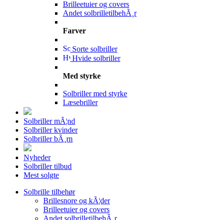
Brilleetuier og covers
Andet solbrilletilbehÃ¸r
Farver
Sorte solbriller
Hvide solbriller
Med styrke
Solbriller med styrke
Læsebriller
Solbriller mÃ¦nd
Solbriller kvinder
Solbriller bÃ¸rn
Nyheder
Solbriller tilbud
Mest solgte
Solbrille tilbehør
Brillesnore og kÃ¦der
Brilleetuier og covers
Andet solbrilletilbehÃ¸r