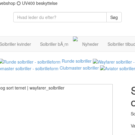
 webshop
UV400 beskyttelse
Søg
Solbriller kvinder
Solbriller bÃ¸rn
Nyheder
Solbriller tilbu
Runde solbriller
Clubmaster solbriller
S
So
V