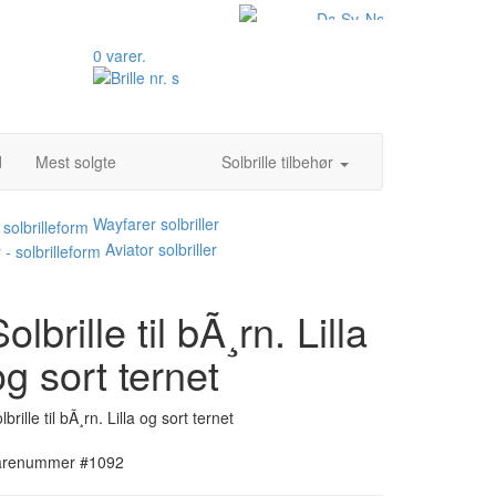
0 varer.
d
Mest solgte
Solbrille tilbehør
Wayfarer solbriller
Aviator solbriller
olbrille til bÃ¸rn. Lilla
og sort ternet
lbrille til bÃ¸rn. Lilla og sort ternet
arenummer #1092