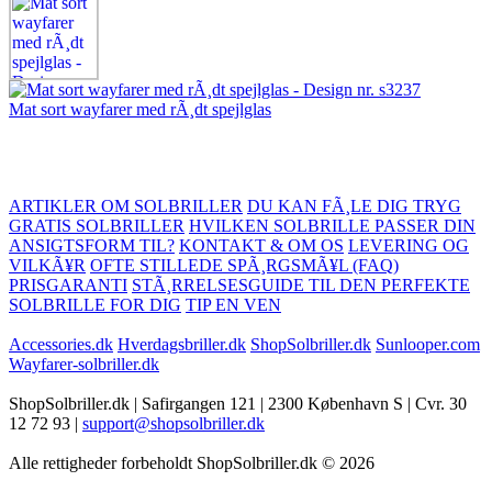
Mat sort wayfarer med rÃ¸dt spejlglas
ARTIKLER OM SOLBRILLER
DU KAN FÃ¸LE DIG TRYG
GRATIS SOLBRILLER
HVILKEN SOLBRILLE PASSER DIN
ANSIGTSFORM TIL?
KONTAKT & OM OS
LEVERING OG
VILKÃ¥R
OFTE STILLEDE SPÃ¸RGSMÃ¥L (FAQ)
PRISGARANTI
STÃ¸RRELSESGUIDE TIL DEN PERFEKTE
SOLBRILLE FOR DIG
TIP EN VEN
Accessories.dk
Hverdagsbriller.dk
ShopSolbriller.dk
Sunlooper.com
Wayfarer-solbriller.dk
ShopSolbriller.dk | Safirgangen 121 | 2300 København S | Cvr. 30
12 72 93 |
support@shopsolbriller.dk
Alle rettigheder forbeholdt ShopSolbriller.dk © 2026