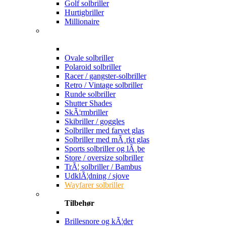
Golf solbriller
Hurtigbriller
Millionaire
Ovale solbriller
Polaroid solbriller
Racer / gangster-solbriller
Retro / Vintage solbriller
Runde solbriller
Shutter Shades
SkÃ¦rmbriller
Skibriller / goggles
Solbriller med farvet glas
Solbriller med mÃ¸rkt glas
Sports solbriller og lÃ¸be
Store / oversize solbriller
TrÃ¦ solbriller / Bambus
UdklÃ¦dning / sjove
Wayfarer solbriller
Tilbehør
Brillesnore og kÃ¦der