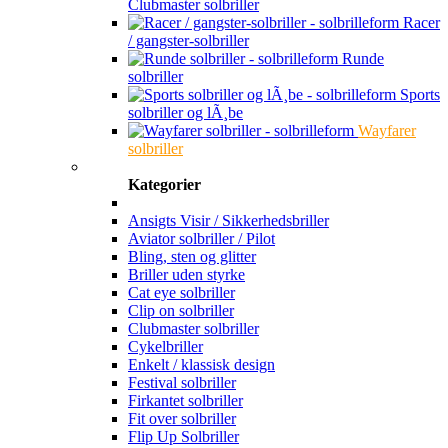
Clubmaster solbriller
Racer
/ gangster-solbriller
Runde
solbriller
Sports
solbriller og lÃ¸be
Wayfarer
solbriller
Kategorier
Ansigts Visir / Sikkerhedsbriller
Aviator solbriller / Pilot
Bling, sten og glitter
Briller uden styrke
Cat eye solbriller
Clip on solbriller
Clubmaster solbriller
Cykelbriller
Enkelt / klassisk design
Festival solbriller
Firkantet solbriller
Fit over solbriller
Flip Up Solbriller