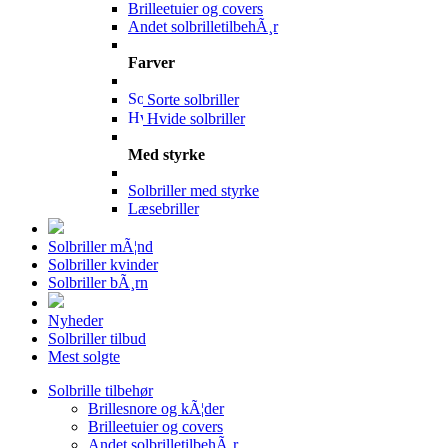
Brilleetuier og covers
Andet solbrilletilbehÃ¸r
Farver
Sorte solbriller
Hvide solbriller
Med styrke
Solbriller med styrke
Læsebriller
Solbriller mÃ¦nd
Solbriller kvinder
Solbriller bÃ¸rn
Nyheder
Solbriller tilbud
Mest solgte
Solbrille tilbehør
Brillesnore og kÃ¦der
Brilleetuier og covers
Andet solbrilletilbehÃ¸r