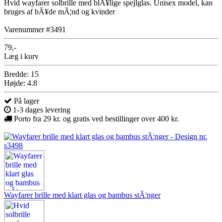
Hvid wayfarer solbrille med blÃ¥lige spejlglas. Unisex model, kan
bruges af bÃ¥de mÃ¦nd og kvinder
Varenummer #3491
79,-
Læg i kurv
Bredde: 15
Højde: 4.8
På lager
1-3 dages levering
Porto fra 29 kr. og gratis ved bestillinger over 400 kr.
Wayfarer brille med klart glas og bambus stÃ¦nger