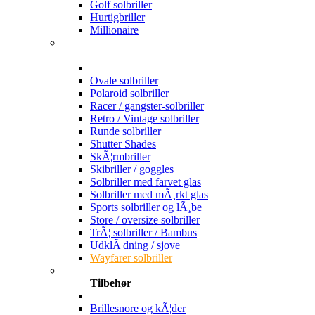
Golf solbriller
Hurtigbriller
Millionaire
Ovale solbriller
Polaroid solbriller
Racer / gangster-solbriller
Retro / Vintage solbriller
Runde solbriller
Shutter Shades
SkÃ¦rmbriller
Skibriller / goggles
Solbriller med farvet glas
Solbriller med mÃ¸rkt glas
Sports solbriller og lÃ¸be
Store / oversize solbriller
TrÃ¦ solbriller / Bambus
UdklÃ¦dning / sjove
Wayfarer solbriller
Tilbehør
Brillesnore og kÃ¦der