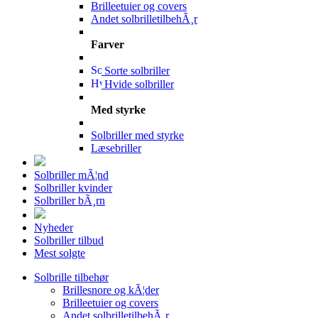
Brilleetuier og covers
Andet solbrilletilbehÃ¸r
Farver
Sorte solbriller
Hvide solbriller
Med styrke
Solbriller med styrke
Læsebriller
Solbriller mÃ¦nd
Solbriller kvinder
Solbriller bÃ¸rn
Nyheder
Solbriller tilbud
Mest solgte
Solbrille tilbehør
Brillesnore og kÃ¦der
Brilleetuier og covers
Andet solbrilletilbehÃ¸r