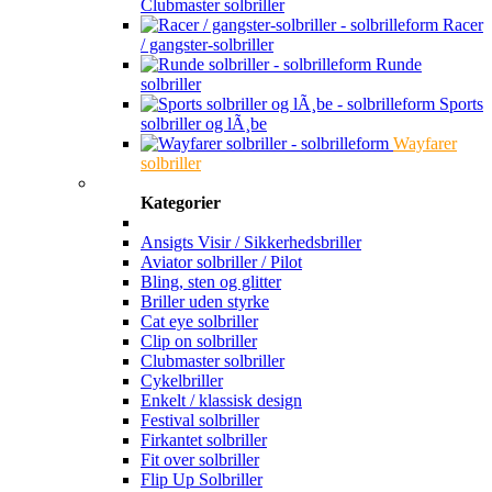
Clubmaster solbriller
Racer
/ gangster-solbriller
Runde
solbriller
Sports
solbriller og lÃ¸be
Wayfarer
solbriller
Kategorier
Ansigts Visir / Sikkerhedsbriller
Aviator solbriller / Pilot
Bling, sten og glitter
Briller uden styrke
Cat eye solbriller
Clip on solbriller
Clubmaster solbriller
Cykelbriller
Enkelt / klassisk design
Festival solbriller
Firkantet solbriller
Fit over solbriller
Flip Up Solbriller