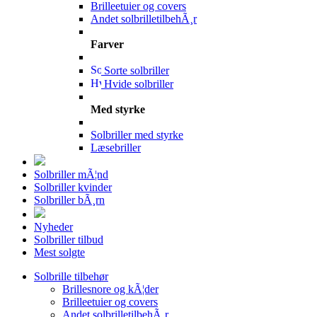
Brilleetuier og covers
Andet solbrilletilbehÃ¸r
Farver
Sorte solbriller
Hvide solbriller
Med styrke
Solbriller med styrke
Læsebriller
Solbriller mÃ¦nd
Solbriller kvinder
Solbriller bÃ¸rn
Nyheder
Solbriller tilbud
Mest solgte
Solbrille tilbehør
Brillesnore og kÃ¦der
Brilleetuier og covers
Andet solbrilletilbehÃ¸r