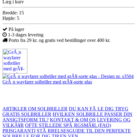
Læg i kurv
Bredde: 15
Højde: 5
På lager
1-3 dages levering
Porto fra 29 kr. og gratis ved bestillinger over 400 kr.
GrÃ¸n wayfarer solbriller med grÃ¥-sorte glas
ARTIKLER OM SOLBRILLER
DU KAN FÃ¸LE DIG TRYG
GRATIS SOLBRILLER
HVILKEN SOLBRILLE PASSER DIN
ANSIGTSFORM TIL?
KONTAKT & OM OS
LEVERING OG
VILKÃ¥R
OFTE STILLEDE SPÃ¸RGSMÃ¥L (FAQ)
PRISGARANTI
STÃ¸RRELSESGUIDE TIL DEN PERFEKTE
SOLBRILLE FOR DIG
TIP EN VEN