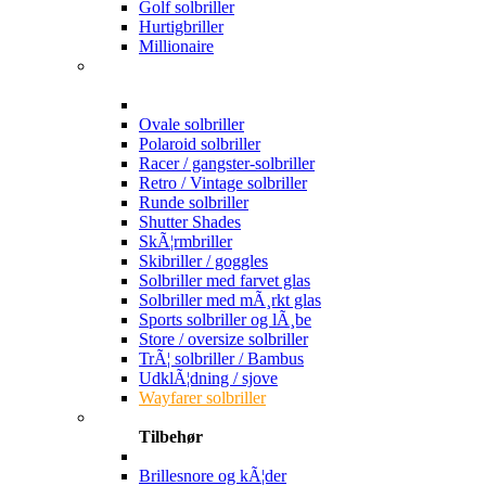
Golf solbriller
Hurtigbriller
Millionaire
Ovale solbriller
Polaroid solbriller
Racer / gangster-solbriller
Retro / Vintage solbriller
Runde solbriller
Shutter Shades
SkÃ¦rmbriller
Skibriller / goggles
Solbriller med farvet glas
Solbriller med mÃ¸rkt glas
Sports solbriller og lÃ¸be
Store / oversize solbriller
TrÃ¦ solbriller / Bambus
UdklÃ¦dning / sjove
Wayfarer solbriller
Tilbehør
Brillesnore og kÃ¦der