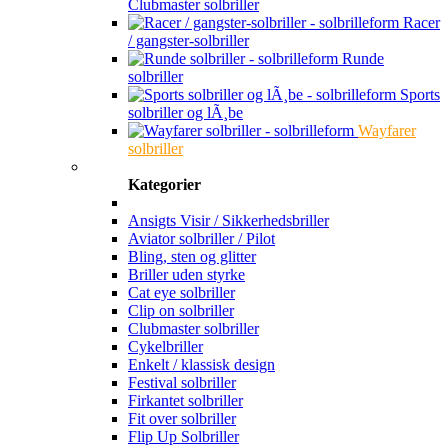
Clubmaster solbriller
Racer
/ gangster-solbriller
Runde
solbriller
Sports
solbriller og lÃ¸be
Wayfarer
solbriller
Kategorier
Ansigts Visir / Sikkerhedsbriller
Aviator solbriller / Pilot
Bling, sten og glitter
Briller uden styrke
Cat eye solbriller
Clip on solbriller
Clubmaster solbriller
Cykelbriller
Enkelt / klassisk design
Festival solbriller
Firkantet solbriller
Fit over solbriller
Flip Up Solbriller