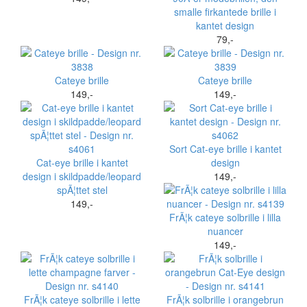
smalle firkantede brille i
kantet design
79,-
Cateye brille
Cateye brille
149,-
149,-
Sort Cat-eye brille i kantet
Cat-eye brille i kantet
design
design i skildpadde/leopard
149,-
spÃ¦ttet stel
149,-
FrÃ¦k cateye solbrille i lilla
nuancer
149,-
FrÃ¦k cateye solbrille i lette
FrÃ¦k solbrille i orangebrun