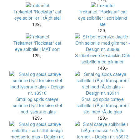
Trekantet "Rockstar" cat
Trekantet "Rockstar" cat
eye solbriller i rÃ¸dt stel
eye solbriller i sort blankt
129,-
ste
129,-
Trekantet "Rockstar" cat
eye solbrille i MAT sort
129,-
STribet oversize Jackie Ohh
solbrille med glimmer
149,-
Smal og spids cateye
Smal og spids cateye
solbrille i lyst tortoise stel
solbrille i rÃ¸dt transparent
med lysbrune glas
stel med rÃ¸de glas
129,-
129,-