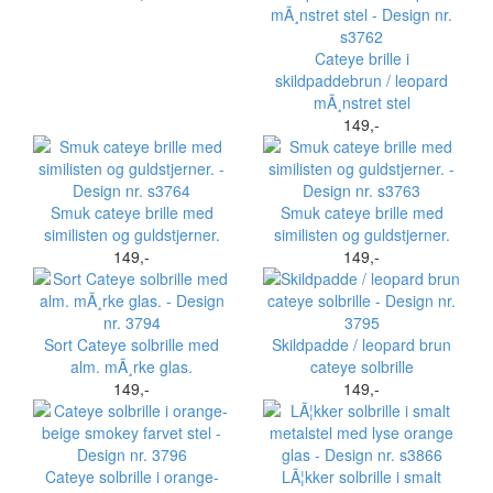
Cateye brille i
skildpaddebrun / leopard
mÃ¸nstret stel
149,-
Smuk cateye brille med
Smuk cateye brille med
similisten og guldstjerner.
similisten og guldstjerner.
149,-
149,-
Sort Cateye solbrille med
Skildpadde / leopard brun
alm. mÃ¸rke glas.
cateye solbrille
149,-
149,-
Cateye solbrille i orange-
LÃ¦kker solbrille i smalt