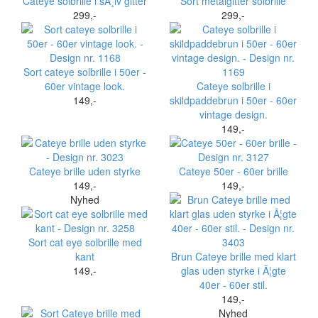
Cateye solbrille i sÃ¸lv gitter
Sort metalgitter solbrille
299,-
299,-
Sort cateye solbrille i 50er -
60er vintage look.
Cateye solbrille i
149,-
skildpaddebrun i 50er - 60er
vintage design.
149,-
Cateye brille uden styrke
Cateye 50er - 60er brille
149,-
149,-
Nyhed
Sort cat eye solbrille med
kant
Brun Cateye brille med klart
149,-
glas uden styrke i Ã¦gte
40er - 60er stil.
149,-
Nyhed