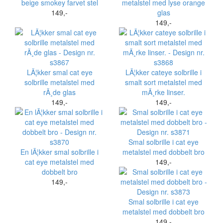
beige smokey farvet stel
metalstel med lyse orange
149,-
glas
149,-
LÃ¦kker smal cat eye
LÃ¦kker cateye solbrille i
solbrille metalstel med
smalt sort metalstel med
rÃ¸de glas
mÃ¸rke linser.
149,-
149,-
Smal solbrille i cat eye
En lÃ¦kker smal solbrille i
metalstel med dobbelt bro
cat eye metalstel med
149,-
dobbelt bro
149,-
Smal solbrille i cat eye
metalstel med dobbelt bro
149,-