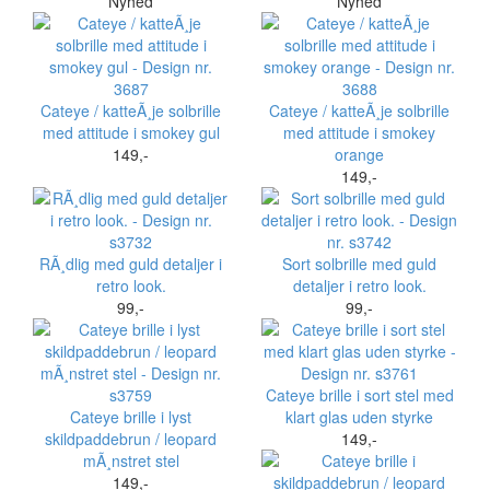
Nyhed
Nyhed
Cateye / katteÃ¸je solbrille
Cateye / katteÃ¸je solbrille
med attitude i smokey gul
med attitude i smokey
149,-
orange
149,-
RÃ¸dlig med guld detaljer i
Sort solbrille med guld
retro look.
detaljer i retro look.
99,-
99,-
Cateye brille i sort stel med
Cateye brille i lyst
klart glas uden styrke
skildpaddebrun / leopard
149,-
mÃ¸nstret stel
149,-