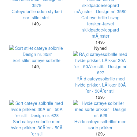
Cateye brille uden styrke i
sort stilet stel.
Cat-eye brille i svag
149,-
fersken-farvet
skildpadde/leopard
mÃ¸nster
149,-
Nyhed
Sort stilet cateye solbrille
149,-
RÃ¸d cateyesolbrille med
hvide prikker. LÃ¦kker 30Â
´er - 50Â´er stil.
129,-
Sort cateye solbrille med
Hvide cateye solbriller med
hvide prikker. 30Â´er - 50Â
sorte prikker
´er stil
129,-