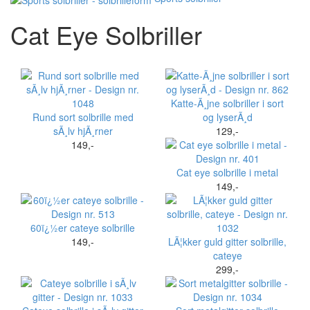
Cat Eye Solbriller
Katte-Ã¸jne solbriller i sort
Rund sort solbrille med
og lyserÃ¸d
sÃ¸lv hjÃ¸rner
129,-
149,-
Cat eye solbrille i metal
149,-
60ï¿½er cateye solbrille
149,-
LÃ¦kker guld gitter solbrille,
cateye
299,-