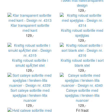
i blÃ¥t mat halvtransparent
design
129,-
Klar transparent solbrille
med kant
Kraftig robust solbrille med
129,-
spejlglas
129,-
Kraftig robust solbrille i
Kraftig robust solbrille i sort
smukt spÃ¦ttet stel
blank stel
129,-
129,-
Sort cateye solbrille med
Cateye solbrille med
spejlglas i fersken-lilla
spejlglas i fersken-lilla
nuancer
nuancer
129,-
129,-
Fri fragt