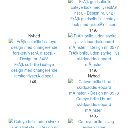
FrÃ¦k guldsolbrille i cateye
look med lyseblÃ¥ linser.
149,-
Nyhed
FrÃ¦k brille, uden styrke i lys
skildpadde/leopard
FrÃ¦k solbrille i cateye
mÃ¸nster.
design med changerende
149,-
fersken/lyserÃ¸d spejl.
Nyhed
149,-
Cateye brille i brunt
skildpadde/leopard
mÃ¸nster.
149,-