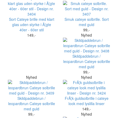
Sort Cateye brille med klart
Smuk cateye solbrille. Sort
glas uden styrke i Ã¦gte
med guld
40er - 60er stil
99,-
149,-
Nyhed
Skildpaddebrun /
leopardbrun Cateye solbrille
med guld
99,-
Nyhed
Nyhed
Skildpaddebrun /
FrÃ¦k guldsolbrille i cateye
leopardbrun Cateye solbrille
look med lyslilla linser
med guld
149,-
99,-
Nyhed