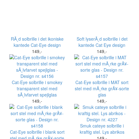
RÃ¸d solbrille i det ikoniske
Soft lyserÃ¸d solbrille i det
kantede Cat-Eye design
kantede Cat Eye design
149,-
149,-
Cat-Eye solbrille i smokey
Cat-Eye solbrille i MAT sort
transparent stel med
stel med mÃ¸rke grÃ¥-sorte
sÃ¸lvfarvet spejlglas
glas
149,-
149,-
Smuk cateye solbrille i
Cat-Eye solbrille i blank sort
kraftig stel. Lys abrikos
stel med mÃ¸rke grÃ¥-sorte
149,-