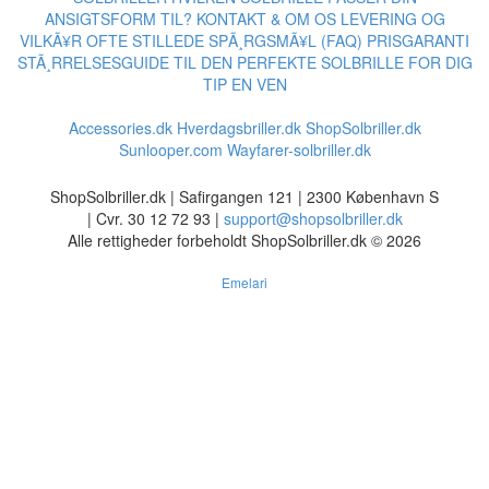
ANSIGTSFORM TIL?
KONTAKT & OM OS
LEVERING OG
VILKÃ¥R
OFTE STILLEDE SPÃ¸RGSMÃ¥L (FAQ)
PRISGARANTI
STÃ¸RRELSESGUIDE TIL DEN PERFEKTE SOLBRILLE FOR DIG
TIP EN VEN
Accessories.dk
Hverdagsbriller.dk
ShopSolbriller.dk
Sunlooper.com
Wayfarer-solbriller.dk
ShopSolbriller.dk | Safirgangen 121 | 2300 København S
| Cvr. 30 12 72 93 |
support@shopsolbriller.dk
Alle rettigheder forbeholdt ShopSolbriller.dk © 2026
Emelari