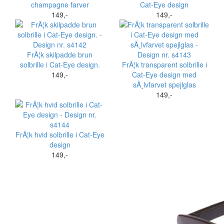
champagne farver
Cat-Eye design
149,-
149,-
FrÃ¦k skilpadde brun
solbrille i Cat-Eye design.
FrÃ¦k transparent solbrille i
149,-
Cat-Eye design med
sÃ¸lvfarvet spejlglas
149,-
FrÃ¦k hvid solbrille i Cat-Eye
design
149,-