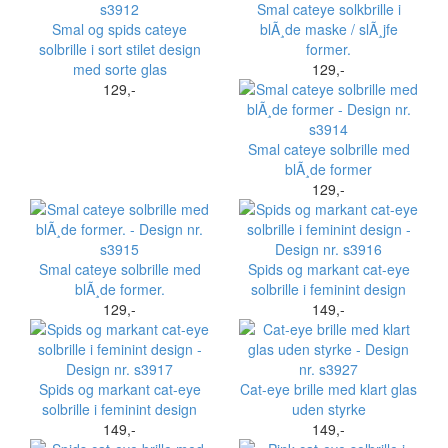
Smal cateye solkbrille i
Smal og spids cateye
blÃ¸de maske / slÃ¸jfe
solbrille i sort stilet design
former.
med sorte glas
129,-
129,-
Smal cateye solbrille med
blÃ¸de former
129,-
Smal cateye solbrille med
Spids og markant cat-eye
blÃ¸de former.
solbrille i feminint design
129,-
149,-
Spids og markant cat-eye
Cat-eye brille med klart glas
solbrille i feminint design
uden styrke
149,-
149,-