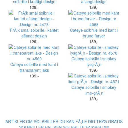
solbrille i kraftigt design
aflangt design
129,-
129,-
FrÃ¦k smal solbrille i kantet
Cateye solbrille med kant i
aflangt design
brune farver
129,-
139,-
Cateye solbrille i smokey
Cateye solbrille med kant i
lysgrÃ¸n
transoarent laks
139,-
139,-
Cateye solbrille i smokey
lime-grÃ¸n
139,-
ARTIKLER OM SOLBRILLER
DU KAN FÃ¸LE DIG TRYG
GRATIS
SOLBRILLER
HVILKEN SOLBRILLE PASSER DIN