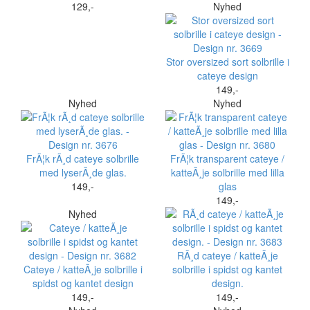
129,-
Nyhed
Stor oversized sort solbrille i
cateye design
149,-
Nyhed
Nyhed
FrÃ¦k rÃ¸d cateye solbrille
FrÃ¦k transparent cateye /
med lyserÃ¸de glas.
katteÃ¸je solbrille med lilla
149,-
glas
149,-
Nyhed
RÃ¸d cateye / katteÃ¸je
Cateye / katteÃ¸je solbrille i
solbrille i spidst og kantet
spidst og kantet design
design.
149,-
149,-