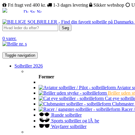
Fri fragt ved 400 kr.
1-3 dages levering
Sikker webshop
U
Søg
0 varer.
Toggle navigation
Solbriller 2026
Former
Aviator sol
Briller uden s
Cat eye solbrill
Clubmaster s
Racer /
Runde solbriller
Sports solbriller og lÃ¸be
Wayfarer solbriller