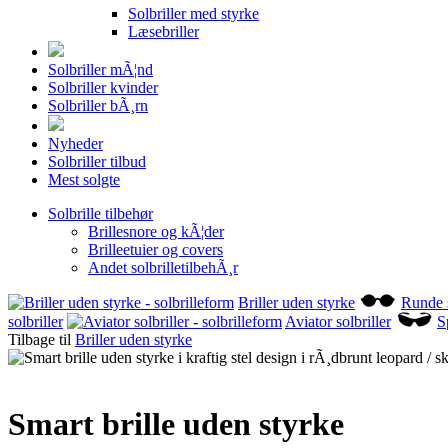
Solbriller med styrke
Læsebriller
Solbriller mÃ¦nd
Solbriller kvinder
Solbriller bÃ¸rn
Nyheder
Solbriller tilbud
Mest solgte
Solbrille tilbehør
Brillesnore og kÃ¦der
Brilleetuier og covers
Andet solbrilletilbehÃ¸r
Briller uden styrke
Runde s
solbriller
Aviator solbriller
S
Tilbage til
Briller uden styrke
Smart brille uden styrke