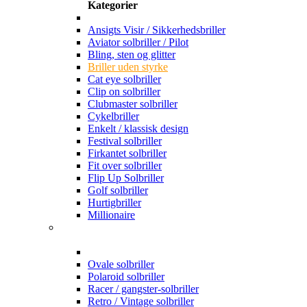
Kategorier
Ansigts Visir / Sikkerhedsbriller
Aviator solbriller / Pilot
Bling, sten og glitter
Briller uden styrke
Cat eye solbriller
Clip on solbriller
Clubmaster solbriller
Cykelbriller
Enkelt / klassisk design
Festival solbriller
Firkantet solbriller
Fit over solbriller
Flip Up Solbriller
Golf solbriller
Hurtigbriller
Millionaire
Ovale solbriller
Polaroid solbriller
Racer / gangster-solbriller
Retro / Vintage solbriller