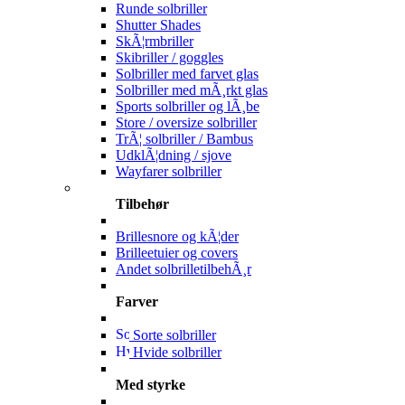
Runde solbriller
Shutter Shades
SkÃ¦rmbriller
Skibriller / goggles
Solbriller med farvet glas
Solbriller med mÃ¸rkt glas
Sports solbriller og lÃ¸be
Store / oversize solbriller
TrÃ¦ solbriller / Bambus
UdklÃ¦dning / sjove
Wayfarer solbriller
Tilbehør
Brillesnore og kÃ¦der
Brilleetuier og covers
Andet solbrilletilbehÃ¸r
Farver
Sorte solbriller
Hvide solbriller
Med styrke