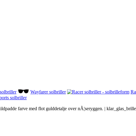
olbriller
Wayfarer solbriller
Rac
ports solbriller