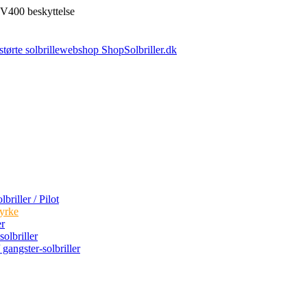
V400 beskyttelse
briller / Pilot
tyrke
er
olbriller
 gangster-solbriller