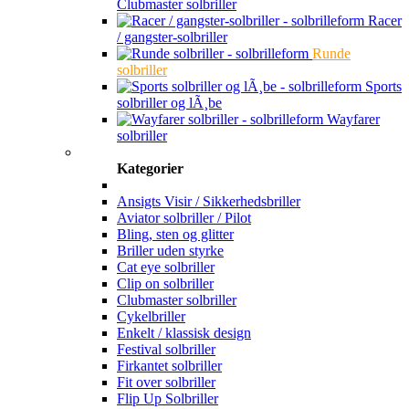
Clubmaster solbriller
Racer
/ gangster-solbriller
Runde
solbriller
Sports
solbriller og lÃ¸be
Wayfarer
solbriller
Kategorier
Ansigts Visir / Sikkerhedsbriller
Aviator solbriller / Pilot
Bling, sten og glitter
Briller uden styrke
Cat eye solbriller
Clip on solbriller
Clubmaster solbriller
Cykelbriller
Enkelt / klassisk design
Festival solbriller
Firkantet solbriller
Fit over solbriller
Flip Up Solbriller