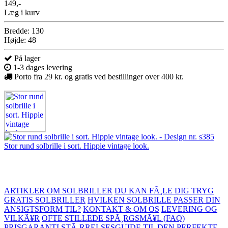
149,-
Læg i kurv
Bredde: 130
Højde: 48
På lager
1-3 dages levering
Porto fra 29 kr. og gratis ved bestillinger over 400 kr.
Stor rund solbrille i sort. Hippie vintage look.
ARTIKLER OM SOLBRILLER
DU KAN FÃ¸LE DIG TRYG
GRATIS SOLBRILLER
HVILKEN SOLBRILLE PASSER DIN
ANSIGTSFORM TIL?
KONTAKT & OM OS
LEVERING OG
VILKÃ¥R
OFTE STILLEDE SPÃ¸RGSMÃ¥L (FAQ)
PRISGARANTI
STÃ¸RRELSESGUIDE TIL DEN PERFEKTE