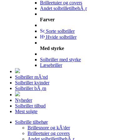
Brilleetuier og covers
Andet solbrilletilbehÃ¸r
Farver
Sorte solbriller
Hvide solbriller
Med styrke
Solbriller med styrke
Læsebriller
Solbriller mÃ¦nd
Solbriller kvinder
Solbriller bÃ¸rn
Nyheder
Solbriller tilbud
Mest solgte
Solbrille tilbehør
Brillesnore og kÃ¦der
Brilleetuier og covers
Andet solbrilletilbehÃ¸r